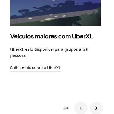
Veículos maiores com UberXL
Vi
UberXL está disponível para grupos até 6
Quan
pessoas.
para
pode
Saiba mais sobre o UberXL
ou d
Saib
1/4