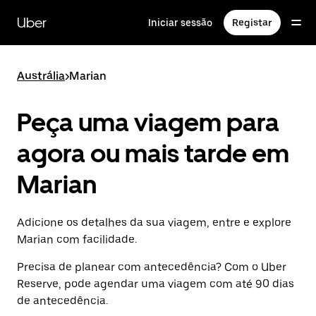
Avançar
para
Uber
Iniciar sessão
Registar
o
conteúdo
principal
Austrália
>
Marian
Peça uma viagem para
agora ou mais tarde em
Marian
Adicione os detalhes da sua viagem, entre e explore
Marian com facilidade.
Precisa de planear com antecedência? Com o Uber
Reserve, pode agendar uma viagem com até 90 dias
de antecedência.