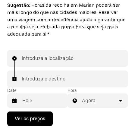
Sugestão:
Horas da recolha em Marian poderá ser
mais longo do que nas cidades maiores. Reservar
uma viagem com antecedência ajuda a garantir que
a recolha seja efetuada numa hora que seja mais
adequada para si.*
Introduza a localização
Introduza o destino
Date
Hora
Agora
Prima
Ver os preços
a
tecla
da