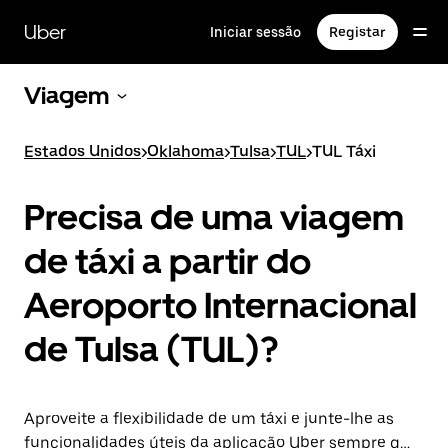
Avançar
para
Uber
Iniciar sessão
Registar
o
conteúdo
principal
Viagem
Estados Unidos
>
Oklahoma
>
Tulsa
>
TUL
>
TUL Táxi
Precisa de uma viagem
de táxi a partir do
Aeroporto Internacional
de Tulsa (TUL)?
Aproveite a flexibilidade de um táxi e junte-lhe as
funcionalidades úteis da aplicação Uber sempre que