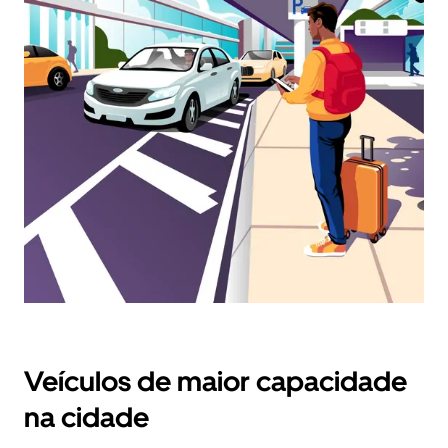
calendário
e
selecionar
uma
data.
Prima
o
botão
Esc
para
fechar
o
calendário.
Veículos de maior capacidade
na cidade