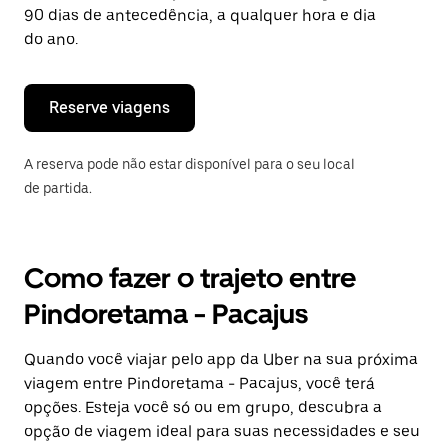
tecla
90 dias de antecedência, a qualquer hora e dia
“ESC”
do ano.
para
fechar
o
calendário.
Reserve viagens
A reserva pode não estar disponível para o seu local
de partida.
Como fazer o trajeto entre
Pindoretama - Pacajus
Quando você viajar pelo app da Uber na sua próxima
viagem entre Pindoretama - Pacajus, você terá
opções. Esteja você só ou em grupo, descubra a
opção de viagem ideal para suas necessidades e seu