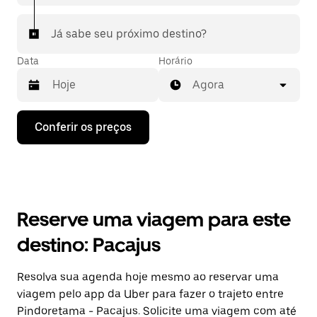
Já sabe seu próximo destino?
Data
Horário
Agora
Pressione
Conferir os preços
a
seta
para
baixo
para
interagir
com
Reserve uma viagem para este
o
calendário
destino: Pacajus
e
selecionar
uma
Resolva sua agenda hoje mesmo ao reservar uma
data.
viagem pelo app da Uber para fazer o trajeto entre
Pressione
a
Pindoretama - Pacajus. Solicite uma viagem com até