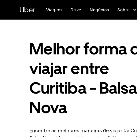
Pular
para
Uber
Viagem
Drive
Negócios
Sobre
o
conteúdo
principal
Melhor forma 
viajar entre
Curitiba - Balsa
Nova
Encontre as melhores maneiras de viajar de Cu