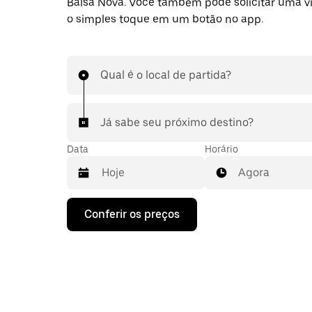
Balsa Nova. Você também pode solicitar uma 
o simples toque em um botão no app.
Qual é o local de partida?
Já sabe seu próximo destino?
Data
Horário
Agora
Pressione
Conferir os preços
a
seta
para
baixo
para
interagir
com
o