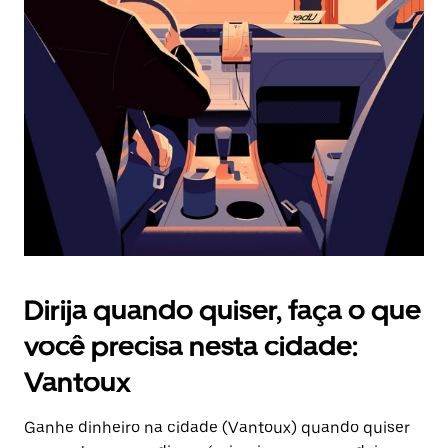
Pressione
a
tecla
“ESC”
para
fechar
o
calendário.
Dirija quando quiser, faça o que
você precisa nesta cidade:
Vantoux
Ganhe dinheiro na cidade (Vantoux) quando quiser