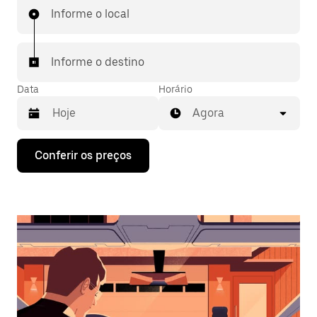
Informe o local
Informe o destino
Data
Horário
Agora
Pressione
Conferir os preços
a
seta
para
baixo
para
interagir
com
o
calendário
e
selecionar
uma
data.