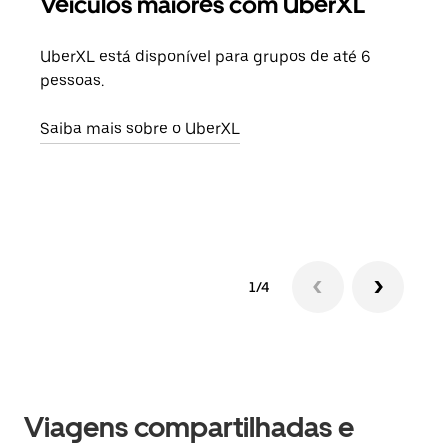
Veículos maiores com UberXL
Vi
UberXL está disponível para grupos de até 6
Ao c
pessoas.
sua 
adic
Saiba mais sobre o UberXL
dese
Saib
1/4
Viagens compartilhadas e