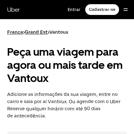
Pular
para
Uber
Entrar
Cadastrar-se
o
conteúdo
principal
França
>
Grand Est
>
Vantoux
Peça uma viagem para
agora ou mais tarde em
Vantoux
Adicione as informações da sua viagem, entre no
carro e saia por aí Vantoux. Ou agende com o Uber
Reserve qualquer horário com até 90 dias
de antecedência.