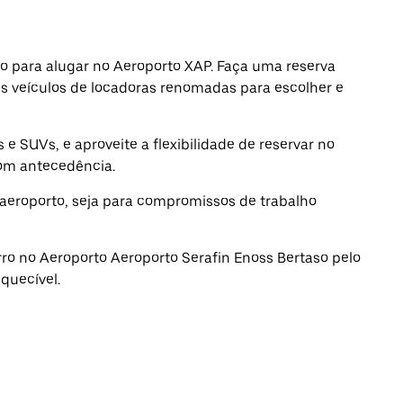
tecla
tecla
“ESC”
“ESC”
para
para
fechar
fechar
ro para alugar no Aeroporto XAP. Faça uma reserva
o
o
s veículos de locadoras renomadas para escolher e
calendário.
calendário
e SUVs, e aproveite a flexibilidade de reservar no
com antecedência.
aeroporto, seja para compromissos de trabalho
rro no Aeroporto Aeroporto Serafin Enoss Bertaso pelo
quecível.