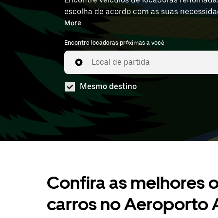
escolha de acordo com as suas necessidade
locações de carros disponíveis no XAP.
More
Encontre locadoras próximas a você
Local de partida
Mesmo destino
Confira as melhores o
carros no Aeroporto 