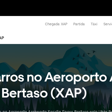
Chegada: XAP
Partida
Táxi
Servi
XAP
arros no Aeroporto
s Bertaso (XAP)
 no Aeroporto Aeroporto Serafin Enoss Bertaso pelo Uber Ren