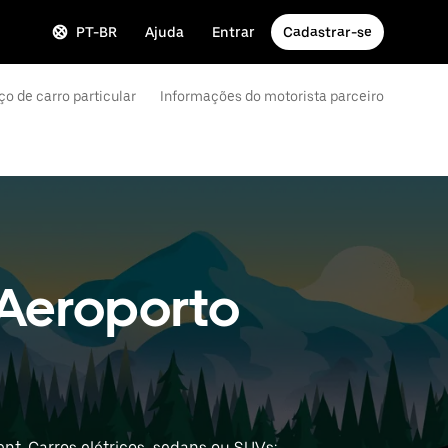
PT-BR
Ajuda
Entrar
Cadastrar-se
ço de carro particular
Informações do motorista parceiro
 Aeroporto
t. Carros elétricos, sedans ou SUVs: