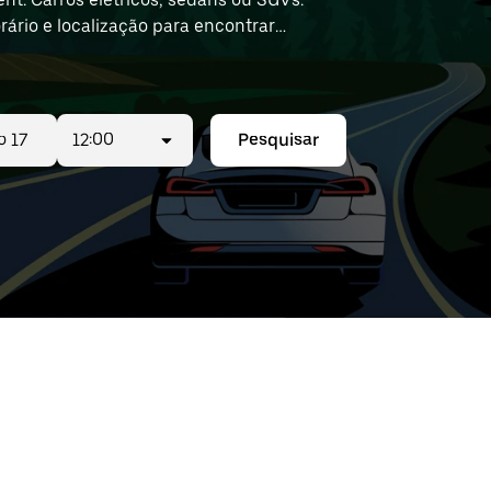
ário e localização para encontrar
12:00
Pesquisar
do:
o
r