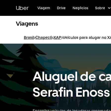
Pular
para
Uber
Viagem
Drive
Negócios
Sobre
o
conteúdo
principal
Viagens
Brasil
>
Chapecó
>
XAP
>
Veículos para alugar no 
Aluguel de c
Serafin Enos
Encontre veículos de locadoras renomadas