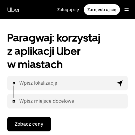
Przejdź
do
Uber
Zaloguj się
Zarejestruj się
głównej
zawartości
Paragwaj: korzystaj
z aplikacji Uber
w miastach
Wpisz lokalizację
Wpisz miejsce docelowe
Zobacz ceny