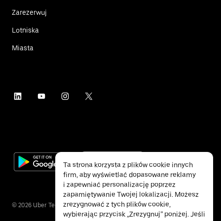
Zarezerwuj
Lotniska
Miasta
Ta strona korzysta z plików cookie innych
firm, aby wyświetlać dopasowane reklamy
i zapewniać personalizację poprzez
zapamiętywanie Twojej lokalizacji. Możesz
zrezygnować z tych plików cookie,
©
2026
Uber Technologies Inc.
wybierając przycisk „Zrezygnuj” poniżej. Jeśli