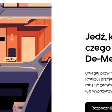
Jedź, 
czego 
De-M
Osiągaj przyc
Realizuj przej
rodzaje zamó
lub wypożyczy
Rozpocznij