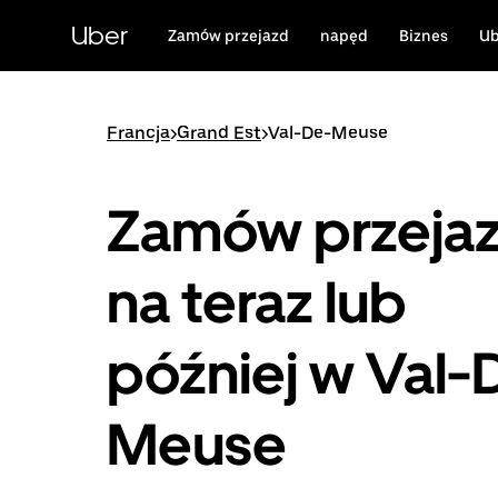
Przejdź
do
Uber
Zamów przejazd
napęd
Biznes
Ub
głównej
zawartości
Francja
>
Grand Est
>
Val-De-Meuse
Zamów przeja
na teraz lub
później w Val-
Meuse