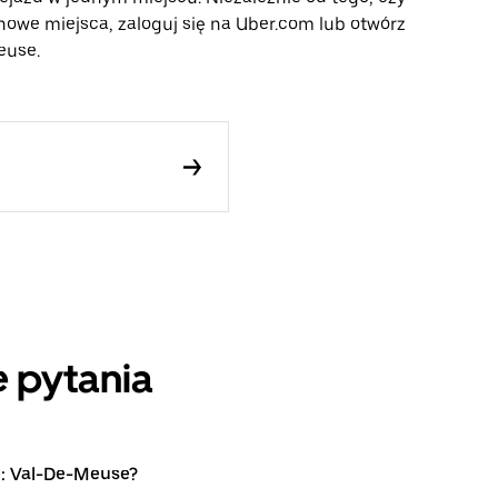
nowe miejsca, zaloguj się na Uber.com lub otwórz
euse.
 pytania
e: Val-De-Meuse?