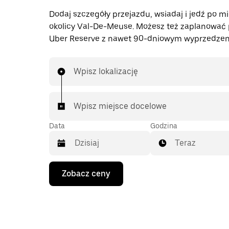
Dodaj szczegóły przejazdu, wsiadaj i jedź po mi
okolicy Val-De-Meuse. Możesz też zaplanować 
Uber Reserve z nawet 90-dniowym wyprzedzen
Wpisz lokalizację
Wpisz miejsce docelowe
Data
Godzina
Teraz
Naciśnij
Zobacz ceny
klawisz
strzałki
w dół,
aby
przejść
do