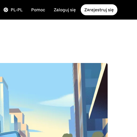
PL-PL
Pomoc
Zaloguj się
Zarejestruj się