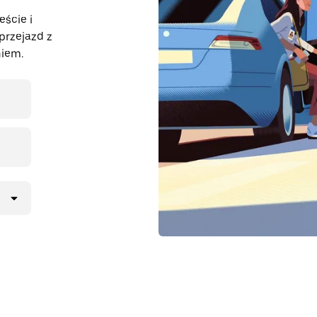
eście i
przejazd z
iem.