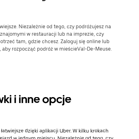
iejsze. Niezależnie od tego, czy podróżujesz na
 znajomymi w restauracji lub na imprezie, czy
trzeć tam, gdzie chcesz. Zaloguj się online lub
we, aby rozpocząć podróż w mieścieVal-De-Meuse.
i i inne opcje
twiejsze dzięki aplikacji Uber. W kilku krokach
ejazd w jednym miejscu. Niezależnie od tego, czy