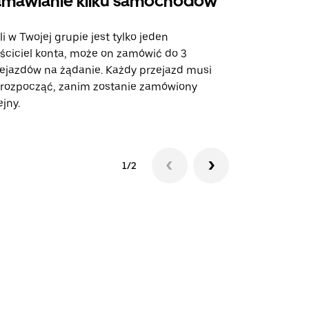
mawianie kilku samochodów
Uber Shu
li w Twojej grupie jest tylko jeden
Opcja Shutt
ściciel konta, może on zamówić do 3
trasach lot
ejazdów na żądanie. Każdy przejazd musi
miejscach w
 rozpocząć, zanim zostanie zamówiony
ejny.
Zobacz dost
1/2