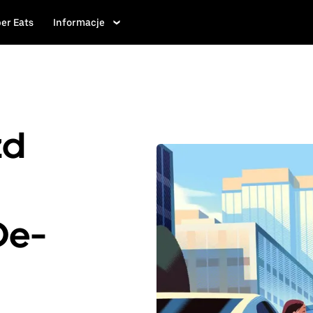
er Eats
Informacje
zd
De-