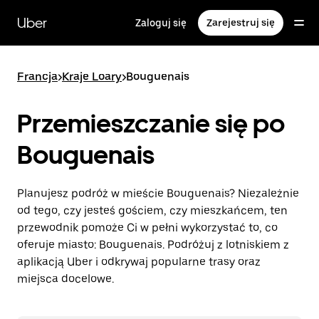
Przejdź
do
Uber
Zaloguj się
Zarejestruj się
głównej
zawartości
Francja
>
Kraje Loary
>
Bouguenais
Przemieszczanie się po
Bouguenais
Planujesz podróż w mieście Bouguenais? Niezależnie
od tego, czy jesteś gościem, czy mieszkańcem, ten
przewodnik pomoże Ci w pełni wykorzystać to, co
oferuje miasto: Bouguenais. Podróżuj z lotniskiem z
aplikacją Uber i odkrywaj popularne trasy oraz
miejsca docelowe.