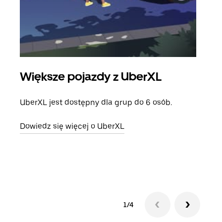
Większe pojazdy z UberXL
Pr
UberXL jest dostępny dla grup do 6 osób.
Gdy 
prze
Dowiedz się więcej o UberXL
doda
Dowi
1/4