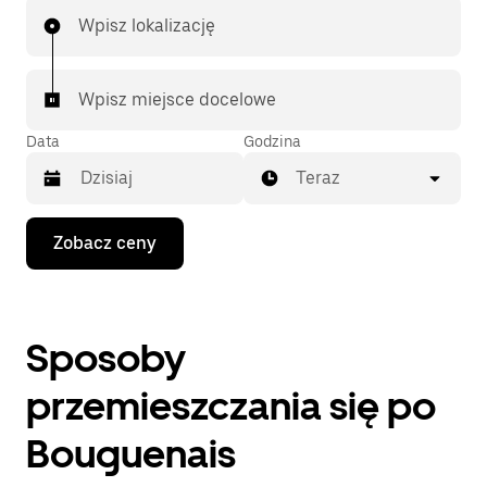
Wpisz lokalizację
Wpisz miejsce docelowe
Data
Godzina
Teraz
Naciśnij
Zobacz ceny
klawisz
strzałki
w dół,
aby
przejść
Sposoby
do
kalendarza
i wybrać
przemieszczania się po
datę.
Naciśnij
Bouguenais
klawisz
„Escape”,
aby