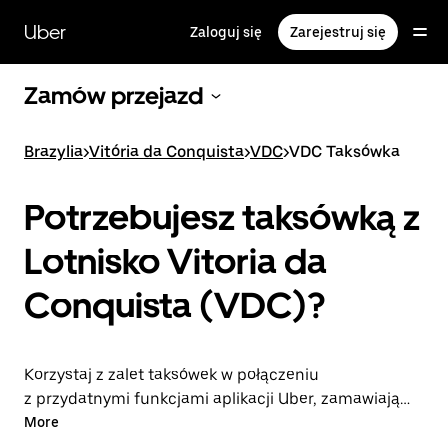
Przejdź
do
Uber
Zaloguj się
Zarejestruj się
głównej
zawartości
Zamów przejazd
Brazylia
>
Vitória da Conquista
>
VDC
>
VDC Taksówka
Potrzebujesz taksówką z
Lotnisko Vitoria da
Conquista (VDC)?
Korzystaj z zalet taksówek w połączeniu
z przydatnymi funkcjami aplikacji Uber, zamawiając
przejazdy na lotnisko VDC lub w drugą stronę.
More
Możesz przez całą dobę zamawiać przejazdy