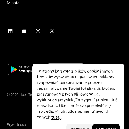
Miasta
Ta strona korzysta z plików cookie innych
firm, aby wyświetlać dopasowane reklamy
i zapewniać personalizację poprzez
zapamiętywanie Twojej lokalizacji. Możesz
zrezygnować z tych plików cookie,
©
2026
Uber Technologies Inc.
wybierając przycisk „Zrezygnuj” poniżej. Jeśli
masz konto Uber, możesz sprzeciwić się
„sprzedaży” lub „udostępnianiu” swoich
danych
tutaj
.
Prywatność
Ułatwienia dostępu
Warunki