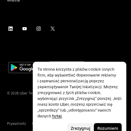
Ta strona korzysta z plików cookie innych
firm, aby wyświetlać dopasowane reklamy
i zapewniać personalizację poprzez
zapamiętywanie Twojej lokalizacji. Możesz
zrezygnować z tych plików cookie,
©
2026
Uber Technologies Inc.
wybierając przycisk „Zrezygnuj” poniżej. Jeśli
masz konto Uber, możesz sprzeciwić się
„sprzedaży” lub „udostępnianiu” swoich
danych
tutaj
.
Prywatność
Ułatwienia dostępu
Warunki
Zrezygnuj
Rozumiem