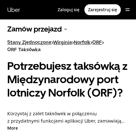
Przejdź
do
Uber
Zaloguj się
Zarejestruj się
głównej
zawartości
Zamów przejazd
Stany Zjednoczone
>
Wirginia
>
Norfolk
>
ORF
>
ORF Taksówka
Potrzebujesz taksówką z
Międzynarodowy port
lotniczy Norfolk (ORF)?
Korzystaj z zalet taksówek w połączeniu
z przydatnymi funkcjami aplikacji Uber, zamawiając
przejazdy na lotnisko ORF lub w drugą stronę. Możesz
More
przez całą dobę zamawiać przejazdy w aplikacji lub