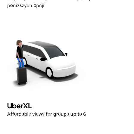
poniższych opcji:
UberXL
U
Affordable views for groups up to 6
Af