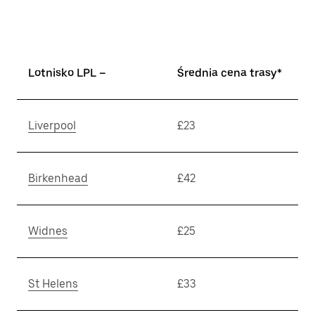
Lotnisko LPL –
Średnia cena trasy*
Liverpool
£23
Birkenhead
£42
Widnes
£25
St Helens
£33