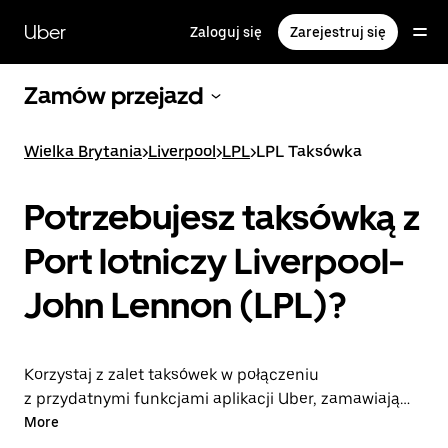
Przejdź
do
Uber
Zaloguj się
Zarejestruj się
głównej
zawartości
Zamów przejazd
Wielka Brytania
>
Liverpool
>
LPL
>
LPL Taksówka
Potrzebujesz taksówką z
Port lotniczy Liverpool-
John Lennon (LPL)?
Korzystaj z zalet taksówek w połączeniu
z przydatnymi funkcjami aplikacji Uber, zamawiając
przejazdy na lotnisko LPL lub w drugą stronę. Możesz
More
przez całą dobę zamawiać przejazdy w aplikacji lub