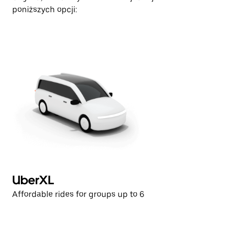
poniższych opcji:
UberXL
E
Affordable rides for groups up to 6
Af