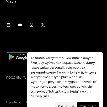
Miasta
Ta strona korzysta z plików cookie innych
firm, aby wyświetlać dopasowane reklamy
i zapewniać personalizację poprzez
zapamiętywanie Twojej lokalizacji. Możesz
zrezygnować z tych plików cookie,
©
2026
Uber Technologies Inc.
wybierając przycisk „Zrezygnuj” poniżej. Jeśli
masz konto Uber, możesz sprzeciwić się
„sprzedaży” lub „udostępnianiu” swoich
danych
tutaj
.
Prywatność
Ułatwienia dostępu
Warunki
Zrezygnuj
Rozumiem