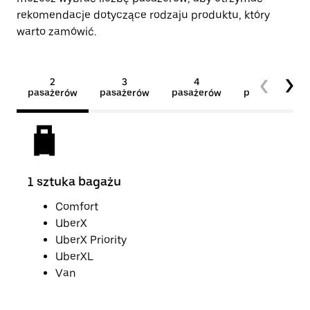
rekomendacje dotyczące rodzaju produktu, który
warto zamówić.
2
3
4
5+
pasażerów
pasażerów
pasażerów
pasażerów
1 sztuka bagażu
2 s
Comfort
UberX
UberX Priority
UberXL
Van