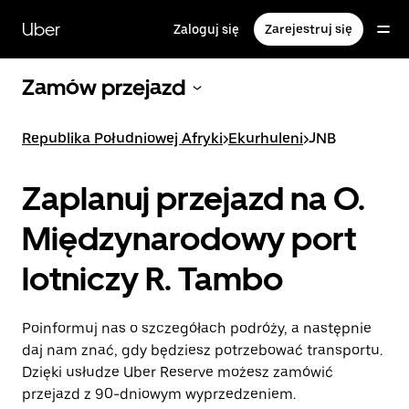
Przejdź
do
Uber
Zaloguj się
Zarejestruj się
głównej
zawartości
Zamów przejazd
Republika Południowej Afryki
>
Ekurhuleni
>
JNB
Zaplanuj przejazd na O.
Międzynarodowy port
lotniczy R. Tambo
Poinformuj nas o szczegółach podróży, a następnie
daj nam znać, gdy będziesz potrzebować transportu.
Dzięki usłudze Uber Reserve możesz zamówić
przejazd z 90-dniowym wyprzedzeniem.