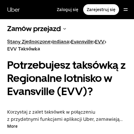
Przejdź
do
Uber
Zaloguj się
Zarejestruj się
głównej
zawartości
Zamów przejazd
Stany Zjednoczone
>
Indiana
>
Evansville
>
EVV
>
EVV Taksówka
Potrzebujesz taksówką z
Regionalne lotnisko w
Evansville (EVV)?
Korzystaj z zalet taksówek w połączeniu
z przydatnymi funkcjami aplikacji Uber, zamawiając
przejazdy na lotnisko EVV lub w drugą stronę. Możesz
More
przez całą dobę zamawiać przejazdy w aplikacji lub