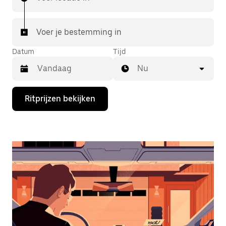
Voer je bestemming in
Datum
Tijd
Nu
Druk
Ritprijzen bekijken
op
de
pijl
omlaag
om
de
agenda
te
openen
en
een
datum
te
selecteren.