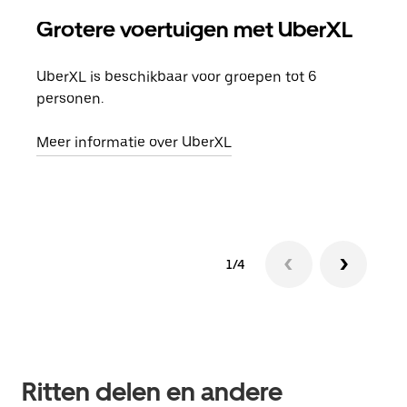
Grotere voertuigen met UberXL
Gro
UberXL is beschikbaar voor groepen tot 6
Wann
personen.
groe
opha
Meer informatie over UberXL
Lees
1/4
Ritten delen en andere