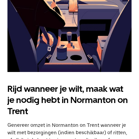
Druk
op
Escape
om
de
agenda
te
sluiten.
Rijd wanneer je wilt, maak wat
je nodig hebt in Normanton on
Trent
Genereer omzet in Normanton on Trent wanneer je
wilt met bezorgingen (indien beschikbaar) of ritten,