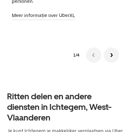
personen.
groe
opha
Meer informatie over UberXL
Lees
1/4
Ritten delen en andere
diensten in Ichtegem, West-
Vlaanderen
Je kunt Ichtegem je makkelijker verplaatsen via Uber.