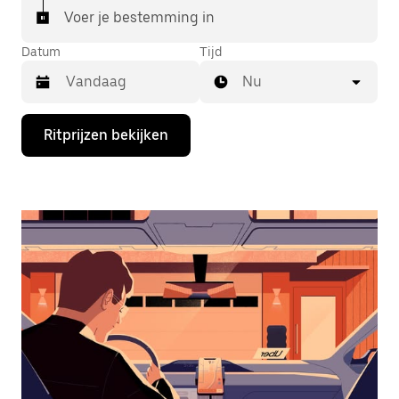
Voer je bestemming in
Datum
Tijd
Nu
Druk
Ritprijzen bekijken
op
de
pijl
omlaag
om
de
agenda
te
openen
en
een
datum
te
selecteren.
Druk
op
Escape