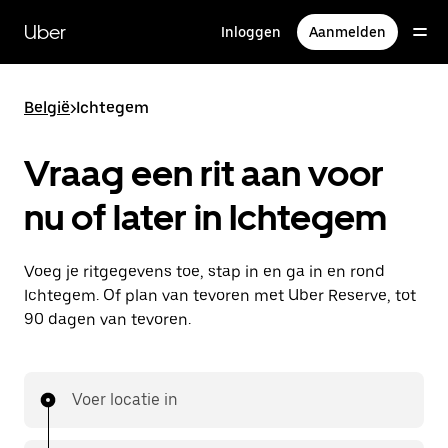
Doorgaan
naar
Uber
Inloggen
Aanmelden
hoofdinhoud
België
>
Ichtegem
Vraag een rit aan voor
nu of later in Ichtegem
Voeg je ritgegevens toe, stap in en ga in en rond
Ichtegem. Of plan van tevoren met Uber Reserve, tot
90 dagen van tevoren.
Voer locatie in