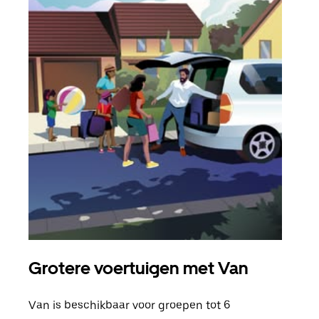
Grotere voertuigen met Van
Gro
Van is beschikbaar voor groepen tot 6
Wann