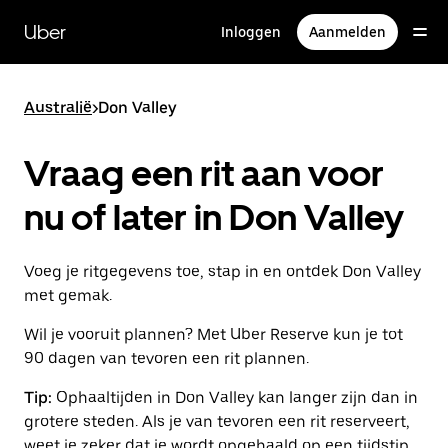
Doorgaan
naar
Uber
Inloggen
Aanmelden
hoofdinhoud
Australië
>
Don Valley
Vraag een rit aan voor
nu of later in Don Valley
Voeg je ritgegevens toe, stap in en ontdek Don Valley
met gemak.
Wil je vooruit plannen? Met Uber Reserve kun je tot
90 dagen van tevoren een rit plannen.
Tip:
Ophaaltijden in Don Valley kan langer zijn dan in
grotere steden. Als je van tevoren een rit reserveert,
weet je zeker dat je wordt opgehaald op een tijdstip