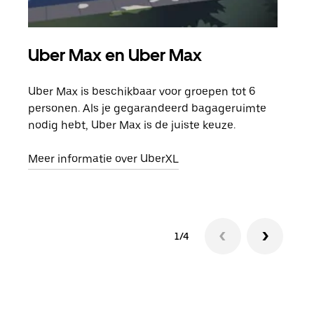
Uber Max en Uber Max
Gro
Uber Max is beschikbaar voor groepen tot 6
Wann
personen. Als je gegarandeerd bagageruimte
groe
nodig hebt, Uber Max is de juiste keuze.
opha
Meer informatie over UberXL
Lees
1/4