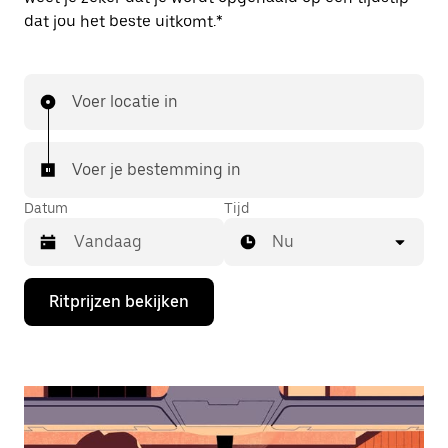
dat jou het beste uitkomt.*
Voer locatie in
Voer je bestemming in
Datum
Tijd
Nu
Druk
Ritprijzen bekijken
op
de
pijl
omlaag
om
de
agenda
te