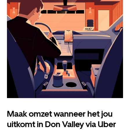
openen
en
een
datum
te
selecteren.
Druk
op
Escape
om
de
agenda
te
sluiten.
Maak omzet wanneer het jou
uitkomt in Don Valley via Uber