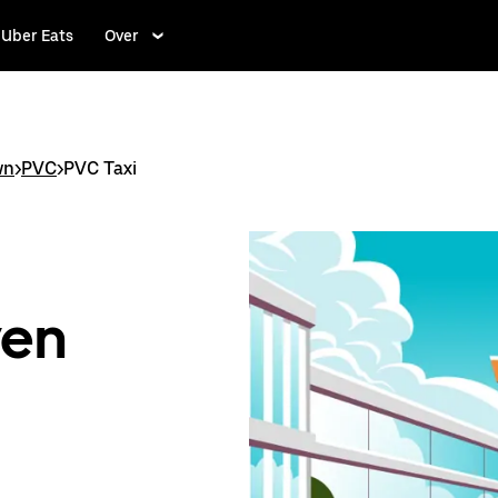
Uber Eats
Over
wn
>
PVC
>
PVC Taxi
ven