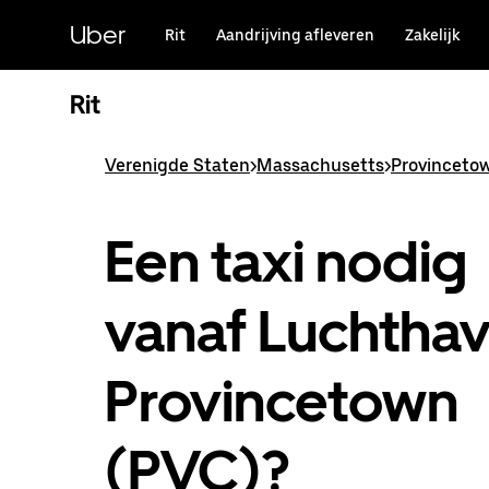
Doorgaan
naar
Uber
Rit
Aandrijving afleveren
Zakelijk
hoofdinhoud
Rit
Verenigde Staten
>
Massachusetts
>
Provinceto
Een taxi nodig
vanaf Luchtha
Provincetown
(PVC)?