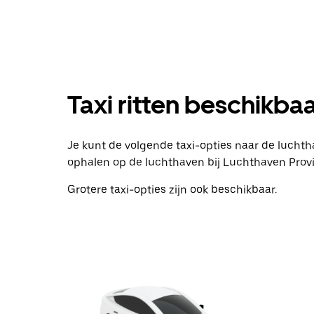
omlaag
om
de
agenda
te
openen
en
Taxi ritten beschikba
een
datum
te
selecteren.
Je kunt de volgende taxi-opties naar de luchtha
Druk
op
ophalen op de luchthaven bij Luchthaven Prov
Escape
om
Grotere taxi-opties zijn ook beschikbaar.
de
agenda
te
sluiten.