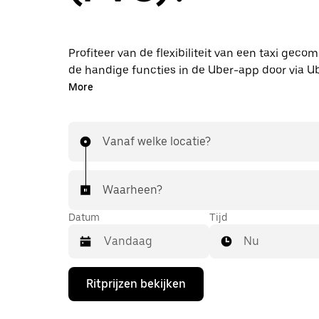
Profiteer van de flexibiliteit van een taxi gec
de handige functies in de Uber-app door via U
naar de luchthaven PVC te rijden. Je kunt on
More
lastminute-rit aanvragen, 24/7 in de app of onl
elke rit krijg je een voordelige prijsopgave vooraf
de luchthaven is binnen handbereik.
Vanaf welke locatie?
Waarheen?
Datum
Tijd
Nu
Druk
Ritprijzen bekijken
op
de
pijl