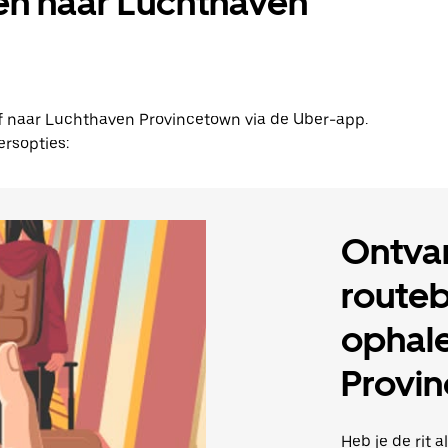
 en naar Luchthaven
n of naar Luchthaven Provincetown via de Uber-app.
rsopties:
Ontva
routeb
ophale
Provi
Heb je de rit 