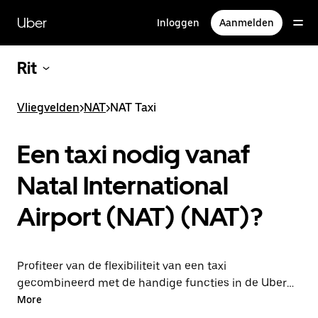
Doorgaan
naar
Uber
Inloggen
Aanmelden
hoofdinhoud
Rit
Vliegvelden
>
NAT
>
NAT Taxi
Een taxi nodig vanaf
Natal International
Airport (NAT) (NAT)?
Profiteer van de flexibiliteit van een taxi
gecombineerd met de handige functies in de Uber-
app door via Uber van of naar de luchthaven NAT te
More
rijden. Je kunt on-demand een lastminute-rit