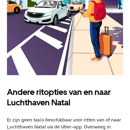
een
datum
te
selecteren.
Druk
op
Escape
om
de
agenda
te
sluiten.
Andere ritopties van en naar
Luchthaven Natal
Er zijn geen taxi's beschikbaar voor ritten van of naar
Luchthaven Natal via de Uber-app. Overweeg in