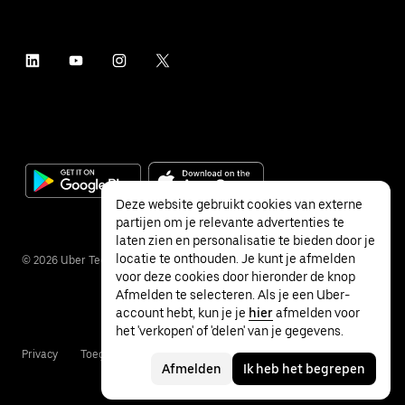
Deze website gebruikt cookies van externe
partijen om je relevante advertenties te
laten zien en personalisatie te bieden door je
locatie te onthouden. Je kunt je afmelden
©
2026
Uber Technologies Inc.
voor deze cookies door hieronder de knop
Afmelden te selecteren. Als je een Uber-
account hebt, kun je je
hier
afmelden voor
het 'verkopen' of 'delen' van je gegevens.
Privacy
Toegankelijkheid
Voorwaarden
Afmelden
Ik heb het begrepen