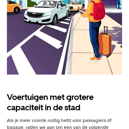
een
datum
te
selecteren.
Druk
op
Escape
om
de
agenda
te
sluiten.
Voertuigen met grotere
capaciteit in de stad
Als je meer ruimte nodig hebt voor passagiers of
bagage, raden we aan om een van de volgende