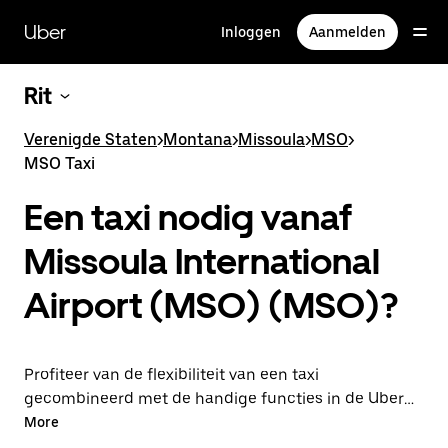
Doorgaan
naar
Uber
Inloggen
Aanmelden
hoofdinhoud
Rit
Verenigde Staten
>
Montana
>
Missoula
>
MSO
>
MSO Taxi
Een taxi nodig vanaf
Missoula International
Airport (MSO) (MSO)?
Profiteer van de flexibiliteit van een taxi
gecombineerd met de handige functies in de Uber-
app door via Uber van of naar de luchthaven MSO te
More
rijden. Je kunt on-demand een lastminute-rit