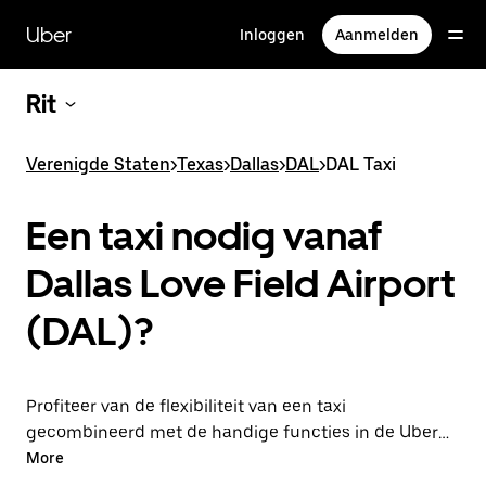
Doorgaan
naar
Uber
Inloggen
Aanmelden
hoofdinhoud
Rit
Verenigde Staten
>
Texas
>
Dallas
>
DAL
>
DAL Taxi
Een taxi nodig vanaf
Dallas Love Field Airport
(DAL)?
Profiteer van de flexibiliteit van een taxi
gecombineerd met de handige functies in de Uber-
app door via Uber van of naar de luchthaven DAL te
More
rijden. Je kunt on-demand een lastminute-rit