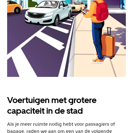
een
datum
te
selecteren.
Druk
op
Escape
om
de
agenda
te
sluiten.
Voertuigen met grotere
capaciteit in de stad
Als je meer ruimte nodig hebt voor passagiers of
bagage, raden we aan om een van de volgende