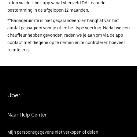
ritten via de Uber-app vanaf vliegveld DAL naar de
bestemming in de afgelopen 12 maanden.
**Bagageruimte is niet gegarandeerd en hangt af van het
aantal passagiers voor je rit en het type voertuig. Nadat we een
chauffeur hebben gevonden, raden we je aan om via de app
contact met diegene op te nemen en te controleren hoeveel
ruimte er is.
Uber
Naar Help Center
Mijn persoonsgegevens niet verkopen of delen