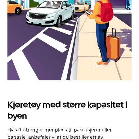
dato.
Trykk
på
Esc-
knappen
for
å
lukke
kalenderen.
Kjøretøy med større kapasitet i
byen
Hvis du trenger mer plass til passasjerer eller
bagasje, anbefaler vi at du bestiller ett av