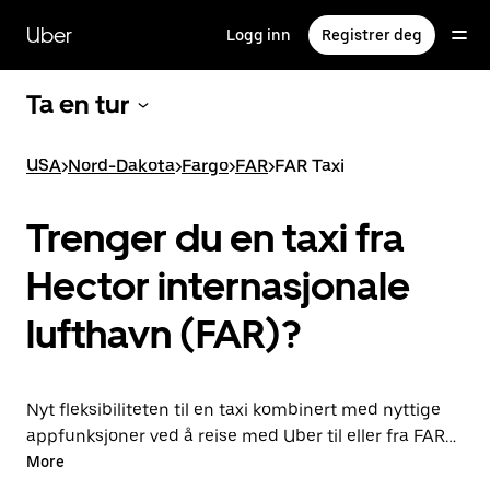
Hopp
til
Uber
Logg inn
Registrer deg
hovedinnholdet
Ta en tur
USA
>
Nord-Dakota
>
Fargo
>
FAR
>
FAR Taxi
Trenger du en taxi fra
Hector internasjonale
lufthavn (FAR)?
Nyt fleksibiliteten til en taxi kombinert med nyttige
appfunksjoner ved å reise med Uber til eller fra FAR i
stedet. Du får turer på forespørsel når det haster, og
More
du kan bestille når som helst på døgnet i appen eller