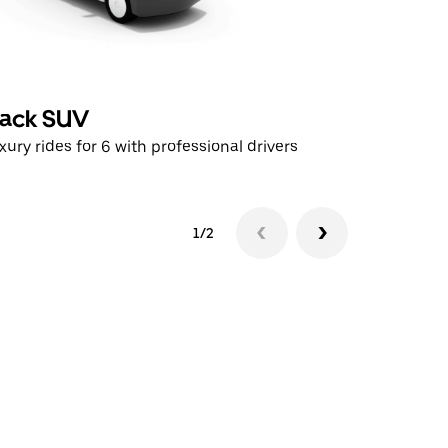
lack SUV
Premie
xury rides for 6 with professional drivers
High-end S
1/2