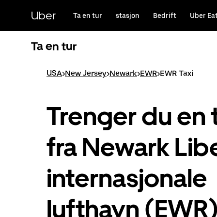
Hopp
til
Uber
Ta en tur
stasjon
Bedrift
Uber Ea
hovedinnholdet
Ta en tur
USA
>
New Jersey
>
Newark
>
EWR
>
EWR Taxi
Trenger du en 
fra Newark Lib
internasjonale
lufthavn (EWR