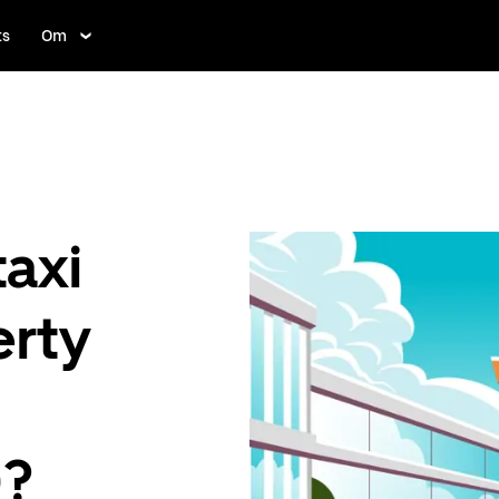
ts
Om
taxi
erty
)?