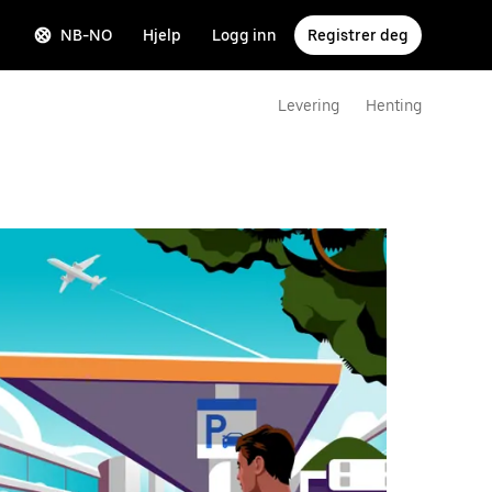
NB-NO
Hjelp
Logg inn
Registrer deg
Levering
Henting