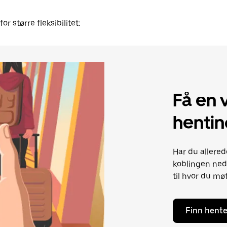
 større fleksibilitet:
Få en v
hentin
Har du allered
koblingen nede
til hvor du mø
Finn hente