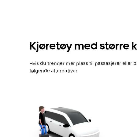
for
å
åpne
kalenderen
og
velge
en
Kjøretøy med større k
dato.
Trykk
på
Esc-
Hvis du trenger mer plass til passasjerer eller b
knappen
for
følgende alternativer:
å
lukke
kalenderen.