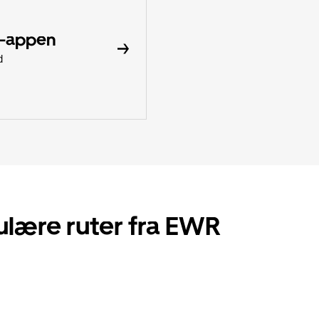
r-appen
d
ulære ruter fra EWR