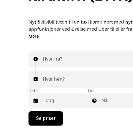
Nyt fleksibiliteten til en taxi kombinert med nyt
appfunksjoner ved å reise med Uber til eller fra
stedet. Du får turer på forespørsel når det hast
More
bestille når som helst på døgnet i appen eller 
nettsidene. Og du får rimelige forhåndspriser p
Flyplassturen er bare noen få trykk unna.
Hvor fra?
Hvor hen?
Dato
Tid
Nå
Trykk
Se priser
på
piltast
ned