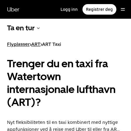
Hopp
til
Uber
Logg inn
Registrer deg
hovedinnholdet
Ta en tur
Flyplasser
>
ART
>
ART Taxi
Trenger du en taxi fra
Watertown
internasjonale lufthavn
(ART)?
Nyt fleksibiliteten til en taxi kombinert med nyttige
appfunksjoner ved å reise med Uber til eller fra ART i