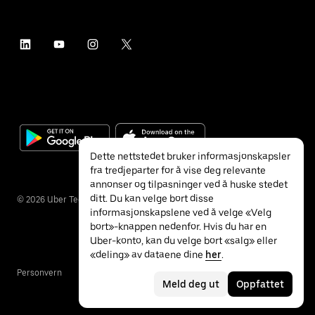
Dette nettstedet bruker informasjonskapsler
fra tredjeparter for å vise deg relevante
annonser og tilpasninger ved å huske stedet
ditt. Du kan velge bort disse
©
2026
Uber Technologies Inc.
informasjonskapslene ved å velge «Velg
bort»-knappen nedenfor. Hvis du har en
Uber-konto, kan du velge bort «salg» eller
«deling» av dataene dine
her
.
Personvern
Tilgjengelighet
Vilkår
Meld deg ut
Oppfattet