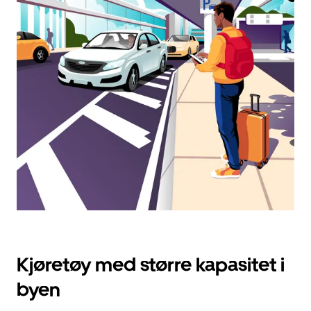
velge
en
dato.
Trykk
på
Esc-
knappen
for
å
lukke
kalenderen.
Kjøretøy med større kapasitet i
byen