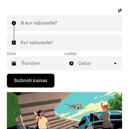
Iš kur važiuosite?
Kur važiuosite?
Data
Laikas
Dabar
Paspauskite
Sužinoti kainas
rodyklės
žemyn
klavišą,
kad
galėtumėte
kalendoriuje
pasirinkti
datą.
Paspauskite