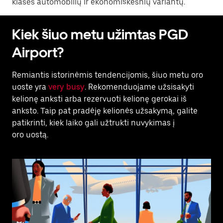
klasės automobilių ir ekonomiškesnių variantų.
Kiek šiuo metu užimtas PGD
Airport?
Remiantis istorinėmis tendencijomis, šiuo metu oro
uoste yra
very busy
. Rekomenduojame užsisakyti
kelionę anksti arba rezervuoti kelionę gerokai iš
anksto. Taip pat pradėję kelionės užsakymą, galite
patikrinti, kiek laiko gali užtrukti nuvykimas į
oro uostą.