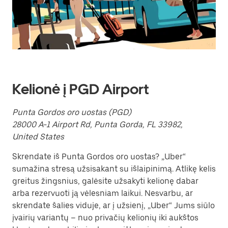
klavišą
„Escape“,
kad
uždarytumėte
kalendorių.
Kelionė į PGD Airport
Punta Gordos oro uostas (PGD)
28000 A-1 Airport Rd, Punta Gorda, FL 33982,
United States
Skrendate iš Punta Gordos oro uostas? „Uber“
sumažina stresą užsisakant su išlaipinimą. Atlikę kelis
greitus žingsnius, galėsite užsakyti kelionę dabar
arba rezervuoti ją vėlesniam laikui. Nesvarbu, ar
skrendate šalies viduje, ar į užsienį, „Uber“ Jums siūlo
įvairių variantų – nuo privačių kelionių iki aukštos