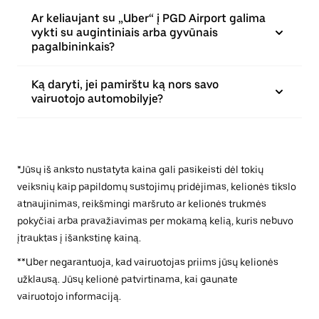
Ar keliaujant su „Uber“ į PGD Airport galima
vykti su augintiniais arba gyvūnais
pagalbininkais?
Ką daryti, jei pamirštu ką nors savo
vairuotojo automobilyje?
*Jūsų iš anksto nustatyta kaina gali pasikeisti dėl tokių
veiksnių kaip papildomų sustojimų pridėjimas, kelionės tikslo
atnaujinimas, reikšmingi maršruto ar kelionės trukmės
pokyčiai arba pravažiavimas per mokamą kelią, kuris nebuvo
įtrauktas į išankstinę kainą.
**Uber negarantuoja, kad vairuotojas priims jūsų kelionės
užklausą. Jūsų kelionė patvirtinama, kai gaunate
vairuotojo informaciją.