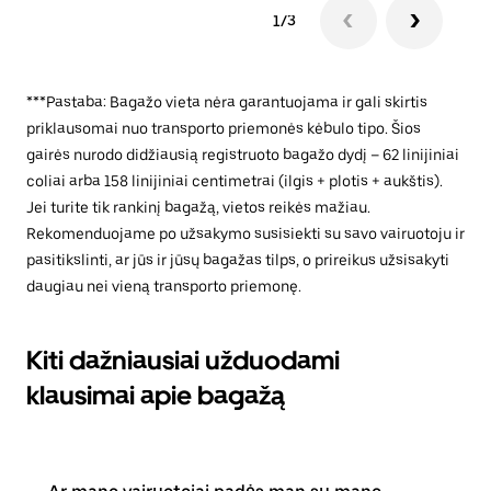
1/3
***Pastaba: Bagažo vieta nėra garantuojama ir gali skirtis
priklausomai nuo transporto priemonės kėbulo tipo. Šios
gairės nurodo didžiausią registruoto bagažo dydį – 62 linijiniai
coliai arba 158 linijiniai centimetrai (ilgis + plotis + aukštis).
Jei turite tik rankinį bagažą, vietos reikės mažiau.
Rekomenduojame po užsakymo susisiekti su savo vairuotoju ir
pasitikslinti, ar jūs ir jūsų bagažas tilps, o prireikus užsisakyti
daugiau nei vieną transporto priemonę.
Kiti dažniausiai užduodami
klausimai apie bagažą