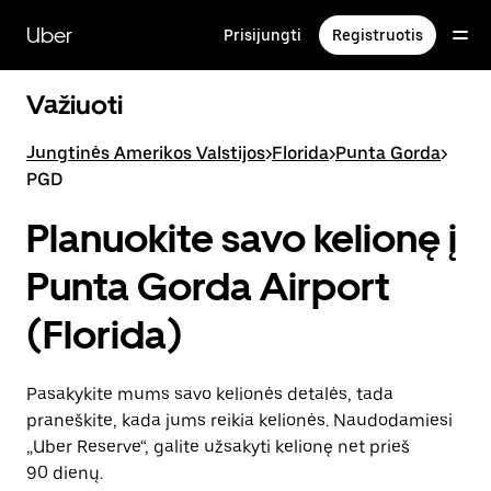
Pereiti
prie
Uber
Prisijungti
Registruotis
pagrindinio
turinio
Važiuoti
Jungtinės Amerikos Valstijos
>
Florida
>
Punta Gorda
>
PGD
Planuokite savo kelionę į
Punta Gorda Airport
(Florida)
Pasakykite mums savo kelionės detalės, tada
praneškite, kada jums reikia kelionės. Naudodamiesi
„Uber Reserve“, galite užsakyti kelionę net prieš
90 dienų.