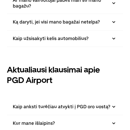
Ar mano vairuotojai padės man su mano
bagažu?
Ką daryti, jei visi mano bagažai netelpa?
Kaip užsisakyti kelis automobilius?
Aktualiausi klausimai apie
PGD Airport
Kaip anksti turėčiau atvykti į PGD oro uostą?
Kur mane išlaipins?