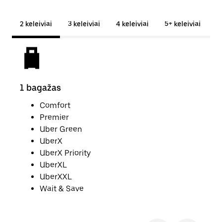
2 keleiviai
3 keleiviai
4 keleiviai
5+ keleiviai
1 bagažas
2 ba
Comfort
Premier
Uber Green
UberX
UberX Priority
UberXL
UberXXL
Wait & Save