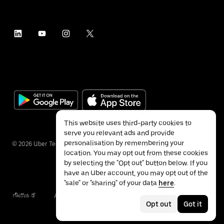
This website uses third-party cookies to
serve you relevant ads and provide
personalisation by remembering your
©
2026
Uber Technologies Inc.
location. You may opt out from these cookies
by selecting the "Opt out" button below. If you
have an Uber account, you may opt out of the
"sale" or "sharing" of your data
here
.
ಗೌಪ್ಯತೆ
Accessibility
ನಿಯಮಗಳು
Opt out
Got it