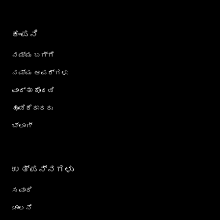
ಕಂಪನಿ
ನಮ್ಮ ಬಗ್ಗೆ
ನಮ್ಮ ಆಫರ್‌ಗಳು
ವಾರ್ತಾ ಕೊಠಡಿ
ಹೂಡಿಕೆದಾರರು
ಬ್ಲಾಗ್
ಉತ್ಪನ್ನಗಳು
ಸವಾರಿ
ಚಾಲನೆ