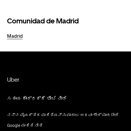
Comunidad de Madrid
Madrid
Uber
ಸಹಾಯ ಕೇಂದ್ರಕ್ಕೆ ಭೇಟಿ ನೀಡಿ
ನನ್ನ ವೈಯಕ್ತಿಕ ಮಾಹಿತಿಯನ್ನು ಮಾರಾಟ ಅಥವಾ ಶೇರ್‌ ಮಾಡಬೇಡಿ
Google ಮಾಹಿತಿ ನೀತಿ