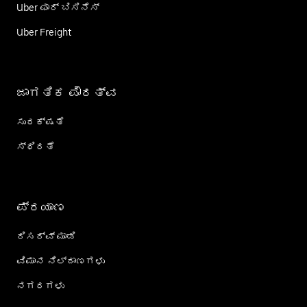
Uber ಫಾರ್ ಬಿಸಿನೆಸ್
Uber Freight
ಜಾಗತಿಕ ಪೌರತ್ವ
ಸುರಕ್ಷತೆ
ಸ್ಥಿರತೆ
ಪ್ರಯಾಣ
ರಿಸರ್ವ್ ಮಾಡಿ
ವಿಮಾನ ನಿಲ್ದಾಣಗಳು
ನಗರಗಳು