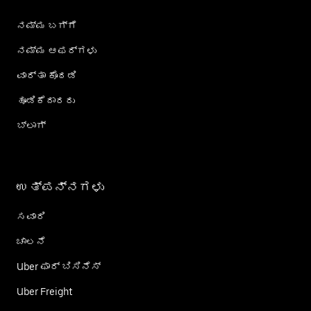
ನಮ್ಮ ಬಗ್ಗೆ
ನಮ್ಮ ಆಫರ್‌ಗಳು
ವಾರ್ತಾ ಕೊಠಡಿ
ಹೂಡಿಕೆದಾರರು
ಬ್ಲಾಗ್
ಉತ್ಪನ್ನಗಳು
ಸವಾರಿ
ಚಾಲನೆ
Uber ಫಾರ್ ಬಿಸಿನೆಸ್
Uber Freight