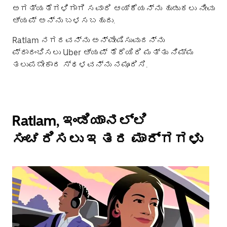
ಅಗತ್ಯತೆಗಳಿಗಾಗಿ ಸವಾರಿ ಆಯ್ಕೆಯನ್ನು ಹುಡುಕಲು ನೀವು
ಆ್ಯಪ್ ಅನ್ನು ಬಳಸಬಹುದು.
Ratlam ನಗರವನ್ನು ಅನ್ವೇಷಿಸುವುದನ್ನು
ಪ್ರಾರಂಭಿಸಲು Uber ಆ್ಯಪ್ ತೆರೆಯಿರಿ ಮತ್ತು ನಿಮ್ಮ
ತಲುಪಬೇಕಾದ ಸ್ಥಳವನ್ನು ನಮೂದಿಸಿ.
Ratlam, ಇಂಡಿಯಾನಲ್ಲಿ
ಸಂಚರಿಸಲು ಇತರ ಮಾರ್ಗಗಳು