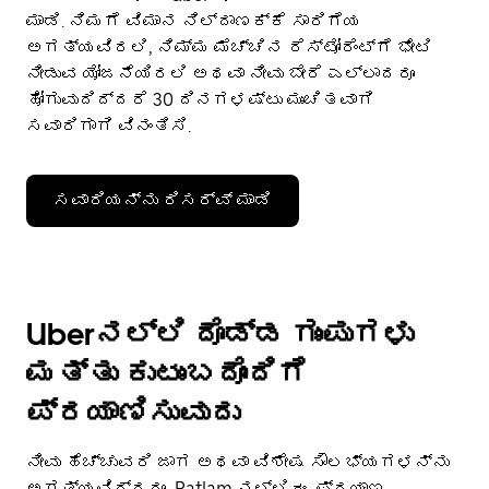
ಮಾಡಿ. ನಿಮಗೆ ವಿಮಾನ ನಿಲ್ದಾಣಕ್ಕೆ ಸಾರಿಗೆಯ
ಅಗತ್ಯವಿರಲಿ, ನಿಮ್ಮ ಮೆಚ್ಚಿನ ರೆಸ್ಟೋರೆಂಟ್‌ಗೆ ಭೇಟಿ
ನೀಡುವ ಯೋಜನೆಯಿರಲಿ ಅಥವಾ ನೀವು ಬೇರೆ ಎಲ್ಲಾದರೂ
ಹೋಗುವುದಿದ್ದರೆ 30 ದಿನಗಳಷ್ಟು ಮುಂಚಿತವಾಗಿ
ಸವಾರಿಗಾಗಿ ವಿನಂತಿಸಿ.
ಸವಾರಿಯನ್ನು ರಿಸರ್ವ್ ಮಾಡಿ
Uberನಲ್ಲಿ ದೊಡ್ಡ ಗುಂಪುಗಳು
ಮತ್ತು ಕುಟುಂಬದೊಂದಿಗೆ
ಪ್ರಯಾಣಿಸುವುದು
ನೀವು ಹೆಚ್ಚುವರಿ ಜಾಗ ಅಥವಾ ವಿಶೇಷ ಸೌಲಭ್ಯಗಳನ್ನು
ಅಗತ್ಯವಿದ್ದರೂ, Ratlam ನಲ್ಲಿ ಈ ಪ್ರಯಾಣ