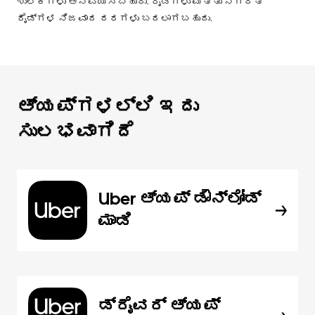
ಶುಲ್ಕಗಳು ಅನ್ವಯಿಸಬಹುದು. ರೈಡ್‌ಗಳು ಮತ್ತು ನಿಗದಿತ
ರೈಡ್‌ಗಳ ನಿಜವಾದ ದರಗಳು ಬದಲಾಗಬಹುದು.
ಆ್ಯಪ್‌‌ಗಳಲ್ಲಿ ಇದು
ಸುಲಭವಾಗಿದೆ
Uber ಆ್ಯಪ್‍ ಡೌನ್‌ಲೋಡ್
ಮಾಡಿ
ಡ್ರೈವರ್ ಆ್ಯಪ್