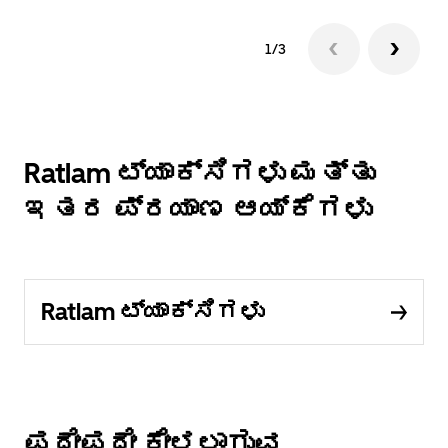
1/3
Ratlam ಟ್ಯಾಕ್ಸಿಗಳು ಮತ್ತು
ಇತರ ಪ್ರಯಾಣ ಆಯ್ಕೆಗಳು
Ratlam ಟ್ಯಾಕ್ಸಿಗಳು
ಪದೇಪದೇ ಕೇಳಲಾಗುವ