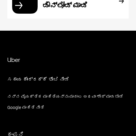
ಡೌನ್‌ಲೋಡ್ ಮಾಡಿ
Uber
ಸಹಾಯ ಕೇಂದ್ರಕ್ಕೆ ಭೇಟಿ ನೀಡಿ
ನನ್ನ ವೈಯಕ್ತಿಕ ಮಾಹಿತಿಯನ್ನು ಮಾರಾಟ ಅಥವಾ ಶೇರ್‌ ಮಾಡಬೇಡಿ
Google ಮಾಹಿತಿ ನೀತಿ
ಕಂಪನಿ