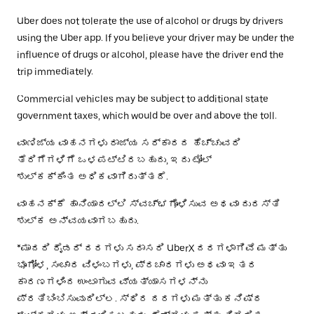
Uber does not tolerate the use of alcohol or drugs by drivers
using the Uber app. If you believe your driver may be under the
influence of drugs or alcohol, please have the driver end the
trip immediately.
Commercial vehicles may be subject to additional state
government taxes, which would be over and above the toll.
ವಾಣಿಜ್ಯ ವಾಹನಗಳು ರಾಜ್ಯ ಸರ್ಕಾರದ ಹೆಚ್ಚುವರಿ
ತೆರಿಗೆಗಳಿಗೆ ಒಳಪಟ್ಟಿರಬಹುದು, ಇದು ಟೋಲ್
ಶುಲ್ಕಕ್ಕಿಂತ ಅಧಿಕವಾಗಿರುತ್ತದೆ.
ವಾಹನಕ್ಕೆ ಹಾನಿಯಾದಲ್ಲಿ ಸ್ವಚ್ಛಗೊಳಿಸುವ ಅಥವಾ ದುರಸ್ತಿ
ಶುಲ್ಕ ಅನ್ವಯವಾಗಬಹುದು.
*ಮಾದರಿ ರೈಡರ್ ದರಗಳು ಸರಾಸರಿ UberX ದರಗಳಾಗಿವೆ ಮತ್ತು
ಭೂಗೋಳ, ಸಂಚಾರ ವಿಳಂಬಗಳು, ಪ್ರಚಾರಗಳು ಅಥವಾ ಇತರ
ಕಾರಣಗಳಿಂದ ಉಂಟಾಗುವ ವ್ಯತ್ಯಾಸಗಳನ್ನು
ಪ್ರತಿಬಿಂಬಿಸುವುದಿಲ್ಲ. ಸ್ಥಿರ ದರಗಳು ಮತ್ತು ಕನಿಷ್ಠ