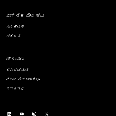
ಜಾಗತಿಕ ಪೌರತ್ವ
ಸುರಕ್ಷತೆ
ಸ್ಥಿರತೆ
ಪ್ರಯಾಣ
ರಿಸರ್ವ್ ಮಾಡಿ
ವಿಮಾನ ನಿಲ್ದಾಣಗಳು
ನಗರಗಳು