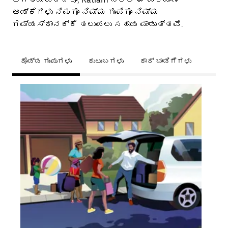
ಆಯ್ಕೆಗಳು ನಿಮಗೂ ನಿಮ್ಮ ಗುಂಪಿಗೂ ನಿಮ್ಮ
ಗಮ್ಯಸ್ಥಾನಕ್ಕೆ ತಲುಪಲು ಸಹಾಯ ಮಾಡುತ್ತವೆ.
ದೊಡ್ಡ ಗುಂಪುಗಳು
ಕುಟುಂಬಗಳು
ಕಾರ್ ಬಾಡಿಗೆಗಳು