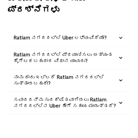
ಪ್ರಶ್ನೆಗಳು
Ratlam ನಗರದಲ್ಲಿ Uber ಲಭ್ಯವಿದೆಯೇ?
Ratlam ನಗರದಲ್ಲಿ ಪ್ರಯಾಣಿಸಲು ಅತ್ಯಂತ
ಕೈಗೆಟಕಬಹುದಾದ ವಿಧಾನ ಯಾವುದು?
ನಾನು ಕಾರು ಇಲ್ಲದೆ Ratlam ನಗರದಲ್ಲಿ
ಸುತ್ತಾಡಬಹುದೇ?
ಸವಾರರನ್ನು ಸುರಕ್ಷಿತವಾಗಿಡಲು Ratlam
ನಗರದಲ್ಲಿನ Uber ಹೇಗೆ ಸಹಾಯ ಮಾಡುತ್ತದೆ?