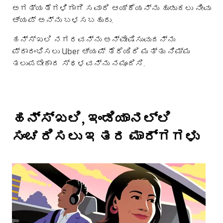
ಅಗತ್ಯತೆಗಳಿಗಾಗಿ ಸವಾರಿ ಆಯ್ಕೆಯನ್ನು ಹುಡುಕಲು ನೀವು
ಆ್ಯಪ್ ಅನ್ನು ಬಳಸಬಹುದು.
ಹನ್ಸ್‌ಖಲಿ ನಗರವನ್ನು ಅನ್ವೇಷಿಸುವುದನ್ನು
ಪ್ರಾರಂಭಿಸಲು Uber ಆ್ಯಪ್ ತೆರೆಯಿರಿ ಮತ್ತು ನಿಮ್ಮ
ತಲುಪಬೇಕಾದ ಸ್ಥಳವನ್ನು ನಮೂದಿಸಿ.
ಹನ್ಸ್‌ಖಲಿ, ಇಂಡಿಯಾನಲ್ಲಿ
ಸಂಚರಿಸಲು ಇತರ ಮಾರ್ಗಗಳು