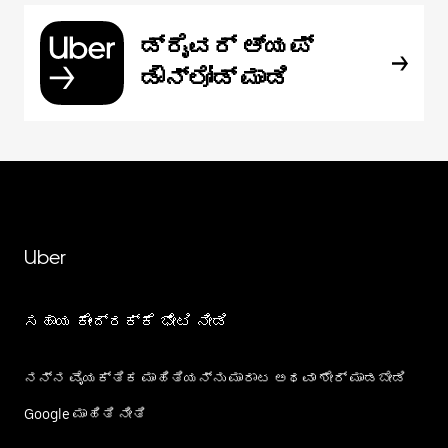
ಡ್ರೈವರ್ ಆ್ಯಪ್
ಡೌನ್‌ಲೋಡ್ ಮಾಡಿ
Uber
ಸಹಾಯ ಕೇಂದ್ರಕ್ಕೆ ಭೇಟಿ ನೀಡಿ
ನನ್ನ ವೈಯಕ್ತಿಕ ಮಾಹಿತಿಯನ್ನು ಮಾರಾಟ ಅಥವಾ ಶೇರ್‌ ಮಾಡಬೇಡಿ
Google ಮಾಹಿತಿ ನೀತಿ