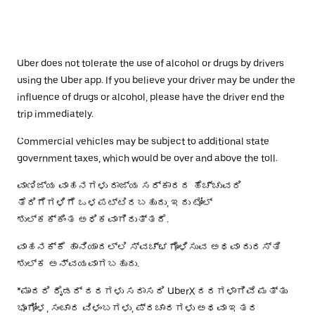
Uber does not tolerate the use of alcohol or drugs by drivers
using the Uber app. If you believe your driver may be under the
influence of drugs or alcohol, please have the driver end the
trip immediately.
Commercial vehicles may be subject to additional state
government taxes, which would be over and above the toll.
ವಾಣಿಜ್ಯ ವಾಹನಗಳು ರಾಜ್ಯ ಸರ್ಕಾರದ ಹೆಚ್ಚುವರಿ
ತೆರಿಗೆಗಳಿಗೆ ಒಳಪಟ್ಟಿರಬಹುದು, ಇದು ಟೋಲ್
ಶುಲ್ಕಕ್ಕಿಂತ ಅಧಿಕವಾಗಿರುತ್ತದೆ.
ವಾಹನಕ್ಕೆ ಹಾನಿಯಾದಲ್ಲಿ ಸ್ವಚ್ಛಗೊಳಿಸುವ ಅಥವಾ ದುರಸ್ತಿ
ಶುಲ್ಕ ಅನ್ವಯವಾಗಬಹುದು.
*ಮಾದರಿ ರೈಡರ್ ದರಗಳು ಸರಾಸರಿ UberX ದರಗಳಾಗಿವೆ ಮತ್ತು
ಭೂಗೋಳ, ಸಂಚಾರ ವಿಳಂಬಗಳು, ಪ್ರಚಾರಗಳು ಅಥವಾ ಇತರ