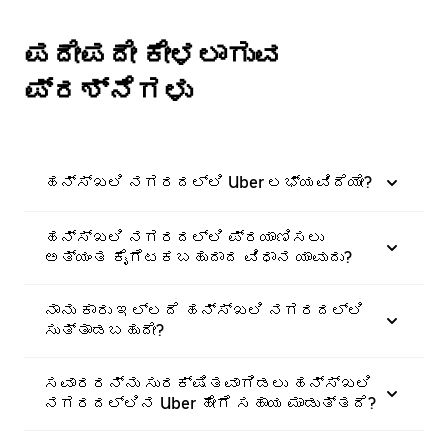
ಪದೇಪದೇ ಕೇಳಲಾಗುವ
ಪ್ರಶ್ನೆಗಳು
ಹನ್ಸ್‌ಖಲಿ ನಗರದಲ್ಲಿ Uber ಲಭ್ಯವಿದೆಯೇ?
ಹನ್ಸ್‌ಖಲಿ ನಗರದಲ್ಲಿ ಪ್ರಯಾಣಿಸಲು
ಅತ್ಯಂತ ಕೈಗೆಟಕಬಹುದಾದ ವಿಧಾನ ಯಾವುದು?
ನಾನು ಕಾರು ಇಲ್ಲದೆ ಹನ್ಸ್‌ಖಲಿ ನಗರದಲ್ಲಿ
ಸುತ್ತಾಡಬಹುದೇ?
ಸವಾರರನ್ನು ಸುರಕ್ಷಿತವಾಗಿಡಲು ಹನ್ಸ್‌ಖಲಿ
ನಗರದಲ್ಲಿನ Uber ಹೇಗೆ ಸಹಾಯ ಮಾಡುತ್ತದೆ?