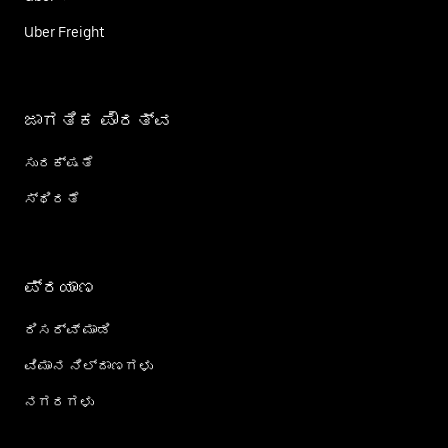
Uber Freight
ಜಾಗತಿಕ ಪೌರತ್ವ
ಸುರಕ್ಷತೆ
ಸ್ಥಿರತೆ
ಪ್ರಯಾಣ
ರಿಸರ್ವ್ ಮಾಡಿ
ವಿಮಾನ ನಿಲ್ದಾಣಗಳು
ನಗರಗಳು