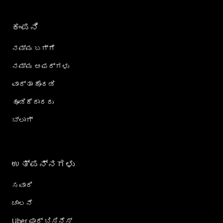
ಕಂಪನಿ
ನಮ್ಮ ಬಗ್ಗೆ
ನಮ್ಮ ಆಫರ್‌ಗಳು
ವಾರ್ತಾ ಕೊಠಡಿ
ಹೂಡಿಕೆದಾರರು
ಬ್ಲಾಗ್
ಉತ್ಪನ್ನಗಳು
ಸವಾರಿ
ಚಾಲನೆ
Uber ಫಾರ್ ಬಿಸಿನೆಸ್