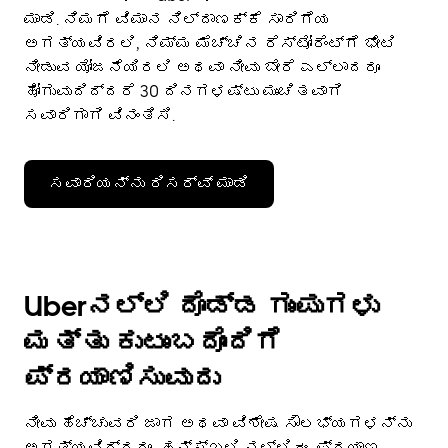
ಮಾಡಿ. ನಿಮಗೆ ವಿಮಾನ ನಿಲ್ದಾಣಕ್ಕೆ ಸಾರಿಗೆಯ
ಅಗತ್ಯವಿರಲಿ, ನಿಮ್ಮ ಮೆಚ್ಚಿನ ರೆಸ್ಟೋರೆಂಟ್‌ಗೆ ಭೇಟಿ
ನೀಡುವ ಯೋಜನೆಯಿರಲಿ ಅಥವಾ ನೀವು ಬೇರೆ ಎಲ್ಲಾದರೂ
ಹೋಗುವುದಿದ್ದರೆ 30 ದಿನಗಳಷ್ಟು ಮುಂಚಿತವಾಗಿ
ಸವಾರಿಗಾಗಿ ವಿನಂತಿಸಿ.
ಸವಾರಿಯನ್ನು ರಿಸರ್ವ್ ಮಾಡಿ
Uberನಲ್ಲಿ ದೊಡ್ಡ ಗುಂಪುಗಳು
ಮತ್ತು ಕುಟುಂಬದೊಂದಿಗೆ
ಪ್ರಯಾಣಿಸುವುದು
ನೀವು ಹೆಚ್ಚುವರಿ ಜಾಗ ಅಥವಾ ವಿಶೇಷ ಸೌಲಭ್ಯಗಳನ್ನು
ಅಗತ್ಯವಿದ್ದರೂ, ಹನ್ಸ್‌ಖಲಿ ನಲ್ಲಿ ಈ ಪ್ರಯಾಣ