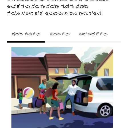
ಆಯ್ಕೆಗಳು ನಿಮಗೂ ನಿಮ್ಮ ಗುಂಪಿಗೂ ನಿಮ್ಮ
ಗಮ್ಯಸ್ಥಾನಕ್ಕೆ ತಲುಪಲು ಸಹಾಯ ಮಾಡುತ್ತವೆ.
ದೊಡ್ಡ ಗುಂಪುಗಳು
ಕುಟುಂಬಗಳು
ಕಾರ್ ಬಾಡಿಗೆಗಳು