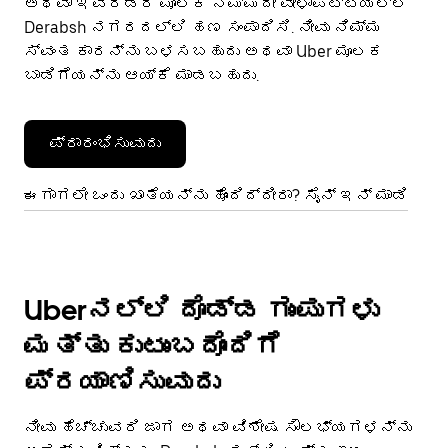
ಅಥವಾ ಇವೆರಡರ ಮೂಲಕ ನಿಮ್ಮದೇ ವೇಳಾಪಟ್ಟಿಯಲ್ಲಿ
Derabsh ನಗರದಲ್ಲಿ ಹಣ ಸಂಪಾದಿಸಿ. ನೀವು ನಿಮ್ಮ
ಸ್ವಂತ ಕಾರನ್ನು ಬಳಸಬಹುದು ಅಥವಾ Uber ಮೂಲಕ
ಬಾಡಿಗೆಯನ್ನು ಆಯ್ಕೆ ಮಾಡಬಹುದು.
ಪ್ರಾರಂಭಿಸುವುದು
ಈಗಾಗಲೇ ಒಂದು ಖಾತೆಯನ್ನು ಹೊಂದಿದ್ದೀರಾ? ಸೈನ್ ಇನ್ ಮಾಡಿ
Uberನಲ್ಲಿ ದೊಡ್ಡ ಗುಂಪುಗಳು
ಮತ್ತು ಕುಟುಂಬದೊಂದಿಗೆ
ಪ್ರಯಾಣಿಸುವುದು
ನೀವು ಹೆಚ್ಚುವರಿ ಜಾಗ ಅಥವಾ ವಿಶೇಷ ಸೌಲಭ್ಯಗಳನ್ನು