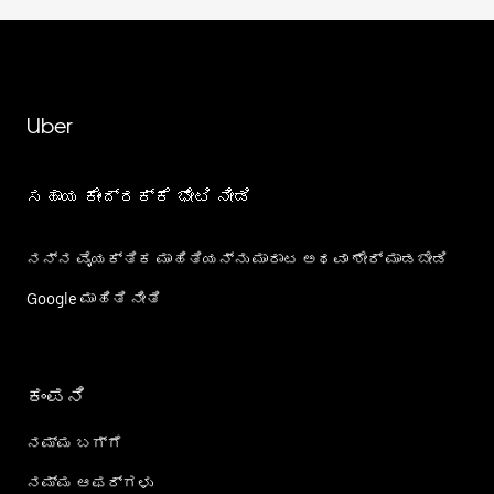
Uber
ಸಹಾಯ ಕೇಂದ್ರಕ್ಕೆ ಭೇಟಿ ನೀಡಿ
ನನ್ನ ವೈಯಕ್ತಿಕ ಮಾಹಿತಿಯನ್ನು ಮಾರಾಟ ಅಥವಾ ಶೇರ್‌ ಮಾಡಬೇಡಿ
Google ಮಾಹಿತಿ ನೀತಿ
ಕಂಪನಿ
ನಮ್ಮ ಬಗ್ಗೆ
ನಮ್ಮ ಆಫರ್‌ಗಳು