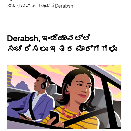
ಸ್ಥಳವನ್ನು ನಮೂದಿಸಿDerabsh.
Derabsh, ಇಂಡಿಯಾನಲ್ಲಿ
ಸಂಚರಿಸಲು ಇತರ ಮಾರ್ಗಗಳು