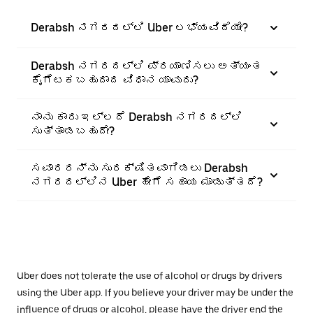
Derabsh ನಗರದಲ್ಲಿ Uber ಲಭ್ಯವಿದೆಯೇ?
Derabsh ನಗರದಲ್ಲಿ ಪ್ರಯಾಣಿಸಲು ಅತ್ಯಂತ
ಕೈಗೆಟಕಬಹುದಾದ ವಿಧಾನ ಯಾವುದು?
ನಾನು ಕಾರು ಇಲ್ಲದೆ Derabsh ನಗರದಲ್ಲಿ
ಸುತ್ತಾಡಬಹುದೇ?
ಸವಾರರನ್ನು ಸುರಕ್ಷಿತವಾಗಿಡಲು Derabsh
ನಗರದಲ್ಲಿನ Uber ಹೇಗೆ ಸಹಾಯ ಮಾಡುತ್ತದೆ?
Uber does not tolerate the use of alcohol or drugs by drivers
using the Uber app. If you believe your driver may be under the
influence of drugs or alcohol, please have the driver end the