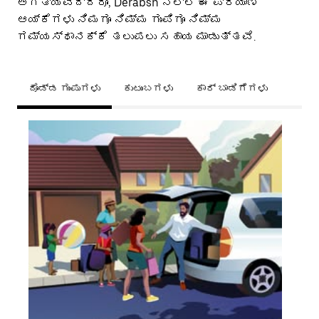
ಅಗತ್ಯವಿದ್ದರೂ, Derabsh ನಲ್ಲಿ ಈ ಪ್ರಯಾಣ
ಆಯ್ಕೆಗಳು ನಿಮಗೂ ನಿಮ್ಮ ಗುಂಪಿಗೂ ನಿಮ್ಮ
ಗಮ್ಯಸ್ಥಾನಕ್ಕೆ ತಲುಪಲು ಸಹಾಯ ಮಾಡುತ್ತವೆ.
ದೊಡ್ಡ ಗುಂಪುಗಳು
ಕುಟುಂಬಗಳು
ಕಾರ್ ಬಾಡಿಗೆಗಳು