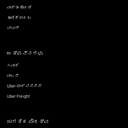
ವಾರ್ತಾ ಕೊಠಡಿ
ಹೂಡಿಕೆದಾರರು
ಬ್ಲಾಗ್
ಉತ್ಪನ್ನಗಳು
ಸವಾರಿ
ಚಾಲನೆ
Uber ಫಾರ್ ಬಿಸಿನೆಸ್
Uber Freight
ಜಾಗತಿಕ ಪೌರತ್ವ