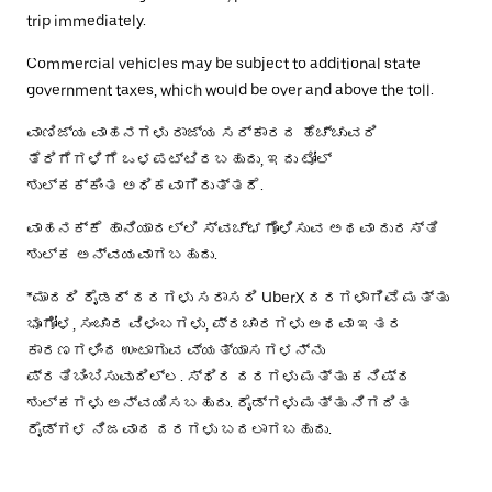
trip immediately.
Commercial vehicles may be subject to additional state
government taxes, which would be over and above the toll.
ವಾಣಿಜ್ಯ ವಾಹನಗಳು ರಾಜ್ಯ ಸರ್ಕಾರದ ಹೆಚ್ಚುವರಿ
ತೆರಿಗೆಗಳಿಗೆ ಒಳಪಟ್ಟಿರಬಹುದು, ಇದು ಟೋಲ್
ಶುಲ್ಕಕ್ಕಿಂತ ಅಧಿಕವಾಗಿರುತ್ತದೆ.
ವಾಹನಕ್ಕೆ ಹಾನಿಯಾದಲ್ಲಿ ಸ್ವಚ್ಛಗೊಳಿಸುವ ಅಥವಾ ದುರಸ್ತಿ
ಶುಲ್ಕ ಅನ್ವಯವಾಗಬಹುದು.
*ಮಾದರಿ ರೈಡರ್ ದರಗಳು ಸರಾಸರಿ UberX ದರಗಳಾಗಿವೆ ಮತ್ತು
ಭೂಗೋಳ, ಸಂಚಾರ ವಿಳಂಬಗಳು, ಪ್ರಚಾರಗಳು ಅಥವಾ ಇತರ
ಕಾರಣಗಳಿಂದ ಉಂಟಾಗುವ ವ್ಯತ್ಯಾಸಗಳನ್ನು
ಪ್ರತಿಬಿಂಬಿಸುವುದಿಲ್ಲ. ಸ್ಥಿರ ದರಗಳು ಮತ್ತು ಕನಿಷ್ಠ
ಶುಲ್ಕಗಳು ಅನ್ವಯಿಸಬಹುದು. ರೈಡ್‌ಗಳು ಮತ್ತು ನಿಗದಿತ
ರೈಡ್‌ಗಳ ನಿಜವಾದ ದರಗಳು ಬದಲಾಗಬಹುದು.