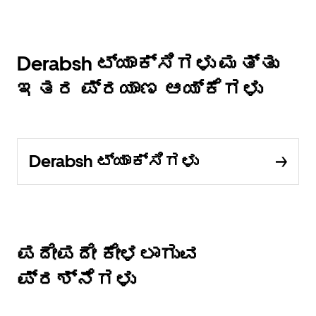
Derabsh ಟ್ಯಾಕ್ಸಿಗಳು ಮತ್ತು
ಇತರ ಪ್ರಯಾಣ ಆಯ್ಕೆಗಳು
Derabsh ಟ್ಯಾಕ್ಸಿಗಳು
ಪದೇಪದೇ ಕೇಳಲಾಗುವ
ಪ್ರಶ್ನೆಗಳು