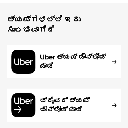
ಆ್ಯಪ್‌‌ಗಳಲ್ಲಿ ಇದು
ಸುಲಭವಾಗಿದೆ
Uber ಆ್ಯಪ್‍ ಡೌನ್‌ಲೋಡ್
ಮಾಡಿ
ಡ್ರೈವರ್ ಆ್ಯಪ್
ಡೌನ್‌ಲೋಡ್ ಮಾಡಿ