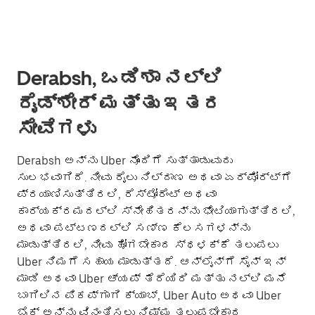
Derabsh, ಒಡಿಶಾ ನಲ್ಲಿ
ರೈಡ್‌ಶೇರ್ ಮತ್ತು ಇತರ
ಸೇವೆಗಳು
Derabsh ಅನ್ನು Uber ನೊಂದಿಗೆ ಸುತ್ತಾಡುವುದು
ಸುಲಭವಾಗಿದೆ. ನೀವು ರೈಲು ನಿಲ್ದಾಣ ಅಥವಾ ಏರ್‌ಪೋರ್ಟ್‌ಗೆ
ಪ್ರಯಾಣಿಸುತ್ತಿರಲಿ, ರೆಸ್ಟೋರೆಂಟ್ ಅಥವಾ
ಕಾರ್ಯಕ್ರಮದಲ್ಲಿ ಸ್ನೇಹಿತರನ್ನು ಭೇಟಿಯಾಗುತ್ತಿರಲಿ,
ಅಥವಾ ಪಟ್ಟಣದಲ್ಲಿ ಸಣ್ಣ ಕೆಲಸಗಳನ್ನು
ಮಾಡುತ್ತಿರಲಿ, ನೀವು ಹೋಗಬೇಕಾದ ಸ್ಥಳಕ್ಕೆ ತಲುಪಲು
Uber ನಿಮಗೆ ಸಹಾಯ ಮಾಡುತ್ತದೆ. ಆನ್‌ಲೈನ್‌ಗೆ ಸೈನ್ ಇನ್
ಮಾಡಿ ಅಥವಾ Uber ಆ್ಯಪ್ ತೆರೆಯಿರಿ ಮತ್ತು ನಲ್ಲಿ ಮನೆ
ಬಾಗಿಲಿನ ಪಿಕಪ್‌ಗಾಗಿ ಕ್ಯಾಬ್, Uber Auto ಅಥವಾ Uber
ಬೈಕ್ ಅನ್ನು ವಿನಂತಿಸಲು ನಿಮ್ಮ ತಲುಪಬೇಕಾದ