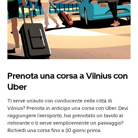
data.
Utilizza
il
pulsante
Esc
per
chiudere
il
calendario.
Prenota una corsa a Vilnius con
Uber
Ti serve un'auto con conducente nella città di
Vilnius? Prenota in anticipo una corsa con Uber. Devi
raggiungere l'aeroporto, hai prenotato un tavolo al
ristorante o ti serve semplicemente un passaggio?
Richiedi una corsa fino a 30 giorni prima.