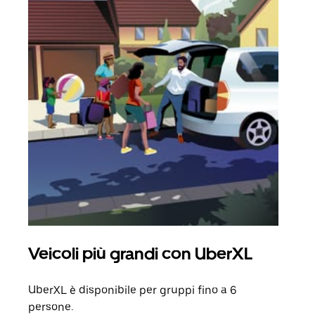
Veicoli più grandi con UberXL
Cor
UberXL è disponibile per gruppi fino a 6
Quand
persone.
grup