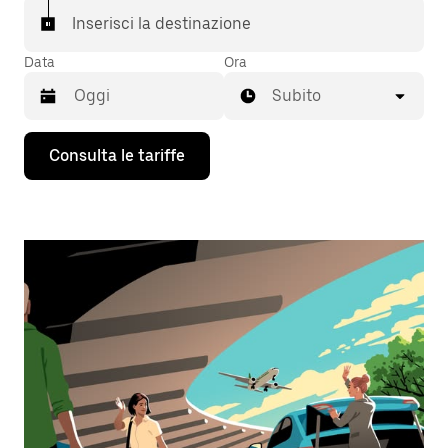
Inserisci la destinazione
Data
Ora
Subito
Utilizza
Consulta le tariffe
il
tasto
con
la
freccia
verso
il
basso
per
interagire
con
il
calendario
e
selezionare
una