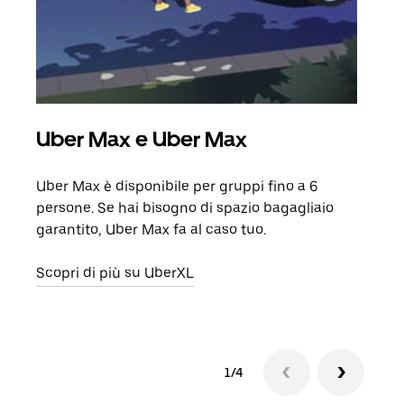
Uber Max e Uber Max
Cor
Uber Max è disponibile per gruppi fino a 6
Quand
persone. Se hai bisogno di spazio bagagliaio
grup
garantito, Uber Max fa al caso tuo.
punto
Scopri di più su UberXL
Scop
1/4