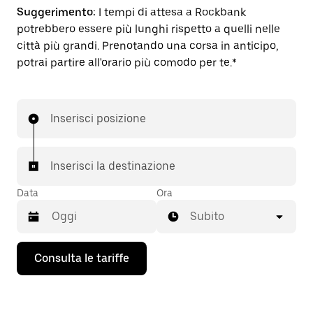
Suggerimento:
I tempi di attesa a Rockbank
potrebbero essere più lunghi rispetto a quelli nelle
città più grandi. Prenotando una corsa in anticipo,
potrai partire all'orario più comodo per te.*
Inserisci posizione
Inserisci la destinazione
Data
Ora
Subito
Utilizza
Consulta le tariffe
il
tasto
con
la