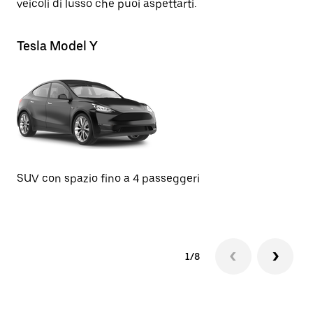
veicoli di lusso che puoi aspettarti.
Tesla Model Y
Me
Be
SUV con spazio fino a 4 passeggeri
1/8