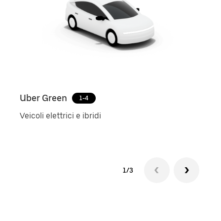
Uber Green
Ube
1-4
Veicoli elettrici e ibridi
Auto
1/3