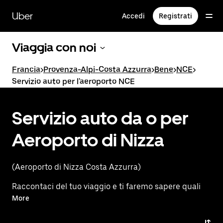
Passa
al
Uber
Accedi
Registrati
contenuto
principale
Viaggia con noi
Francia
>
Provenza-Alpi-Costa Azzurra
>
Bene
>
NCE
>
Servizio auto per l'aeroporto NCE
Servizio auto da o per
Aeroporto di Nizza
(Aeroporto di Nizza Costa Azzurra)
Raccontaci del tuo viaggio e ti faremo sapere quali
sono le opzioni migliori per raggiungere o
More
lasciare l'aeroporto.