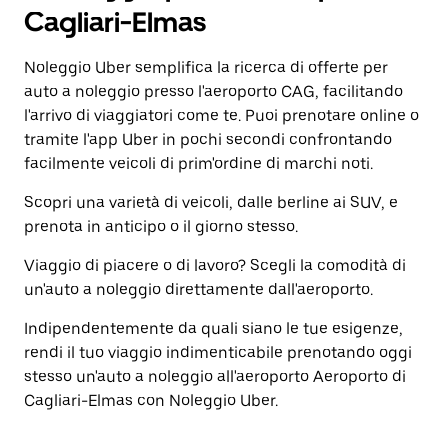
il
selezionare
Cagliari-Elmas
calendario
una
e
data.
selezionare
Noleggio Uber semplifica la ricerca di offerte per
Utilizza
una
il
auto a noleggio presso l'aeroporto CAG, facilitando
data.
pulsante
l'arrivo di viaggiatori come te. Puoi prenotare online o
Utilizza
Esc
il
tramite l'app Uber in pochi secondi confrontando
per
pulsante
chiudere
facilmente veicoli di prim'ordine di marchi noti.
Esc
il
per
calendario.
Scopri una varietà di veicoli, dalle berline ai SUV, e
chiudere
il
prenota in anticipo o il giorno stesso.
calendario.
Viaggio di piacere o di lavoro? Scegli la comodità di
un'auto a noleggio direttamente dall'aeroporto.
Indipendentemente da quali siano le tue esigenze,
rendi il tuo viaggio indimenticabile prenotando oggi
stesso un'auto a noleggio all'aeroporto Aeroporto di
Cagliari-Elmas con Noleggio Uber.