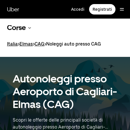
Passa
al
Uber
Accedi
Registrati
contenuto
principale
Corse
Italia
>
Elmas
>
CAG
>
Noleggi auto presso CAG
Autonoleggi presso
Aeroporto di Cagliari-
Elmas (CAG)
Scopri le offerte delle principali società di
autonoleggio presso Aeroporto di Cagliari-