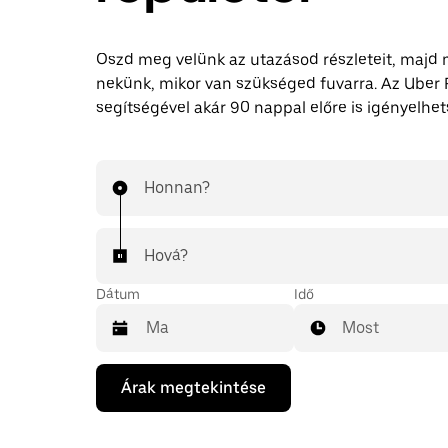
Oszd meg velünk az utazásod részleteit, majd
nekünk, mikor van szükséged fuvarra. Az Uber
segítségével akár 90 nappal előre is igényelhets
Honnan?
Hová?
Dátum
Idő
Most
A
Árak megtekintése
lefelé
mutató
nyilat