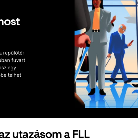
most
a repülőtér
bban fuvart
tasz egy
őbe telhet
 az utazásom a FLL