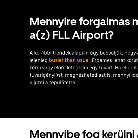
Mennyire forgalmas 
a(z) FLL Airport?
A korábbi trendek alapján úgy becsüljük, hogy 
jelenleg
busier than usual
. Érdemes lehet korá
kérni vagy előre lefoglalni egy fuvart. Ha elindí
fuvarigénylást, megnézheted azt is, mennyi id
eljutni a repülőtérre.
Mennyibe fog kerülni