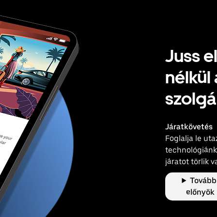
Juss e
nélkül
szolgá
Járatkövetés
Foglalja le ut
technológiánk 
járatot törlik 
Tovább
előnyök