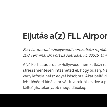
megnyomva
megnyithatod
a
naptárat,
és
kiválaszthatod
a
dátumot.
Eljutás a(z) FLL Airpo
A
naptárat
az
Escape
Fort Lauderdale-Hollywoodi nemzetközi repülőt
billentyűvel
100 Terminal Dr, Fort Lauderdale, FL 33315, Un
zárhatod
be.
A(z) Fort Lauderdale-Hollywoodi nemzetközi rep
stresszmentesen intézheted el, hogy odaérj. N
vagy lefoglalhatsz egyet későbbre. Akár belföld
lehetőséget kínál a privát fuvaroktól kezdve a
költséghatékonyabb megoldásokig.