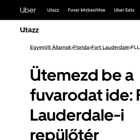
Ugrás
a
Uber
Utazz
Fuvar kézbesítése
Uber Eats
fő
tartalomra
Utazz
Egyesült Államok
>
Florida
>
Fort Lauderdale
>
FLL
Ütemezd be a
fuvarodat ide: 
Lauderdale-i
repülőtér