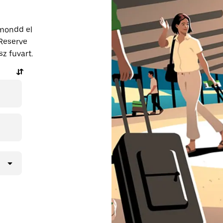
 mondd el
 Reserve
z fuvart.