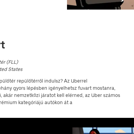
rt
ér (FLL)
ited States
ülőtér repülőtérről indulsz? Az Uberrel
éhány gyors lépésben igényelhetsz fuvart mostanra,
i, akár nemzetközi járatot kell elérned, az Uber számos
 prémium kategóriájú autókon át a