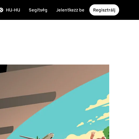
HU-HU
Segítség
Jelentkezz be
Regisztrálj