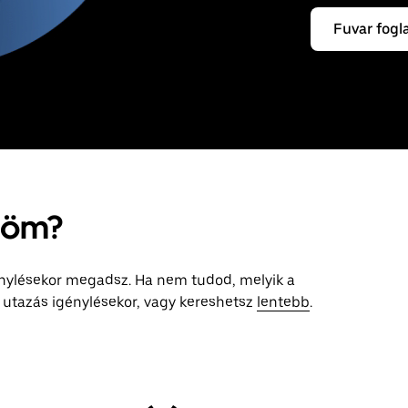
Fuvar fogl
őröm?
génylésekor megadsz. Ha nem tudod, melyik a
 utazás igénylésekor, vagy kereshetsz
lentebb
.