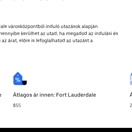
dale városközpontból induló utazások alapján
, mennyibe kerülhet az utad, ha megadod az indulási és
 az árat, előre is lefoglalhatod az utazást a
e
Átlagos ár innen: Fort Lauderdale
$55
2