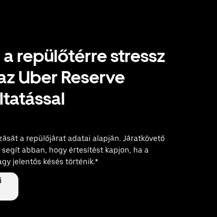
l a repülőtérre stressz
 az Uber Reserve
ltatással
azását a repülőjárat adatai alapján. Járatkövető
segít abban, hogy értesítést kapjon, ha a
vagy jelentős késés történik.*
i