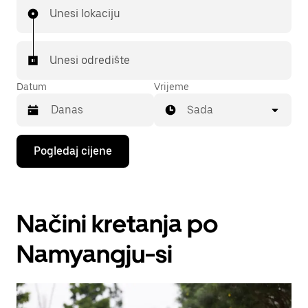
Unesi lokaciju
Unesi odredište
Datum
Vrijeme
Sada
Pritisni
Pogledaj cijene
tipku
sa
strelicom
prema
dolje
Načini kretanja po
za
interakciju
s
Namyangju-si
kalendarom
i
odaberi
datum.
Pritisni