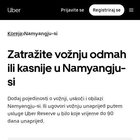
Preskoči
na
Uber
Prijavite se
Registriraj se
glavni
sadržaj
Koreja
>
Namyangju-si
Zatražite vožnju odmah
ili kasnije u Namyangju-
si
Dodaj pojedinosti o vožnji, uskoči i obilazi
Namyangju-si. Ili ugovori vožnju unaprijed putem
usluge Uber Reserve u bilo koje vrijeme do 90
dana unaprijed.