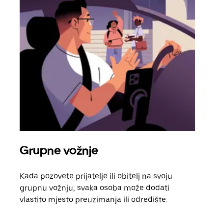
Grupne vožnje
Zah
Kada pozovete prijatelje ili obitelj na svoju
Ako 
grupnu vožnju, svaka osoba može dodati
raču
vlastito mjesto preuzimanja ili odredište.
Svak
zatr