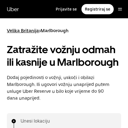
Preskoči
na
Uber
Prijavite se
Registriraj se
glavni
sadržaj
Velika Britanija
>
Marlborough
Zatražite vožnju odmah
ili kasnije u Marlborough
Dodaj pojedinosti o vožnji, uskoči i obilazi
Marlborough. Ili ugovori vožnju unaprijed putem
usluge Uber Reserve u bilo koje vrijeme do 90
dana unaprijed.
Unesi lokaciju