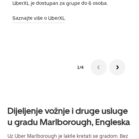
UberXL je dostupan za grupe do 6 osoba.
Kada 
grup
Saznajte više o UberXL
vlast
Sazn
1/4
Dijeljenje vožnje i druge usluge
u gradu Marlborough, Engleska
Uz Uber Marlborough je lakše kretati se gradom. Bez