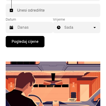
Unesi odredište
Datum
Vrijeme
Sada
Pritisni
Pogledaj cijene
tipku
sa
strelicom
prema
dolje
za
interakciju
s
kalendarom
i
odaberi
datum.
Pritisni
tipku
escape