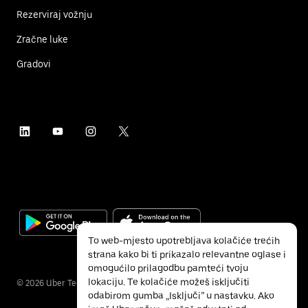
Rezerviraj vožnju
Zračne luke
Gradovi
To web-mjesto upotrebljava kolačiće trećih
strana kako bi ti prikazalo relevantne oglase i
omogućilo prilagodbu pamteći tvoju
lokaciju. Te kolačiće možeš isključiti
©
2026
Uber Technologies Inc.
odabirom gumba „Isključi” u nastavku. Ako