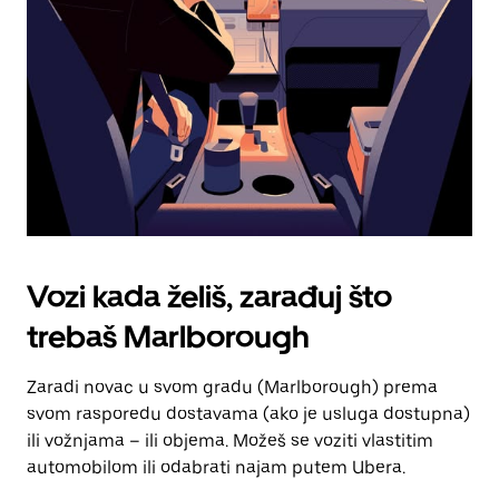
za
zatvaranje
kalendara.
Vozi kada želiš, zarađuj što
trebaš Marlborough
Zaradi novac u svom gradu (Marlborough) prema
svom rasporedu dostavama (ako je usluga dostupna)
ili vožnjama – ili objema. Možeš se voziti vlastitim
automobilom ili odabrati najam putem Ubera.