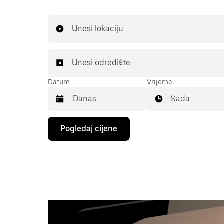
Unesi lokaciju
Unesi odredište
Datum
Vrijeme
Sada
Pritisni
Pogledaj cijene
tipku
sa
strelicom
prema
dolje
za
interakciju
s
kalendarom
i
odaberi