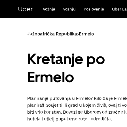
Preskoči
na
Uber
Vožnja
vožnju
Poslovanje
Uber Ea
glavni
sadržaj
Južnoafrička Republika
>
Ermelo
Kretanje po
Ermelo
Planiranje putovanja u Ermelo? Bilo da je Ermel
planiraš posjetiti ili grad u kojem živiš, ovaj ti 
biti vrlo koristan. Dovezi se Uberom od zračne l
hotela i otkrij popularne rute i odredišta.