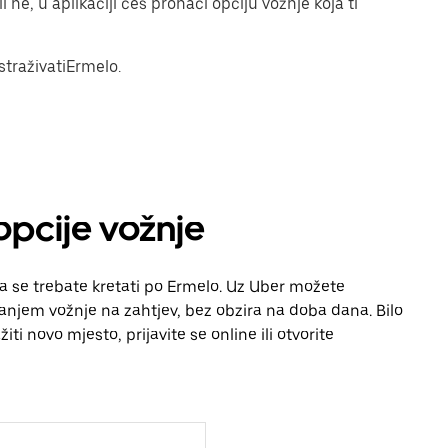
i ne, u aplikaciji ćeš pronaći opciju vožnje koja ti
istraživatiErmelo.
 opcije vožnje
da se trebate kretati po Ermelo. Uz Uber možete
vanjem vožnje na zahtjev, bez obzira na doba dana. Bilo
iti novo mjesto, prijavite se online ili otvorite