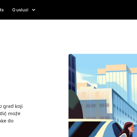
ts
O usluzi
o grad koji
vodič može
uke do