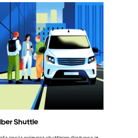
ber Shuttle
aša opcija prijevoza shuttleom dostupna je