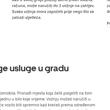
računa, može naručiti do 3 vožnje na zahtjev.
z
Svaka vožnja mora započeti prije nego što se
d
zatraži sljedeća.
P
uge usluge u gradu
mobila. Pronađi mjesta koja želiš posjetiti na tom
tjednu u bilo koje vrijeme. Vožnju možeš naručiti u
a će vozilo biti spremno kad krećeš prema određenom