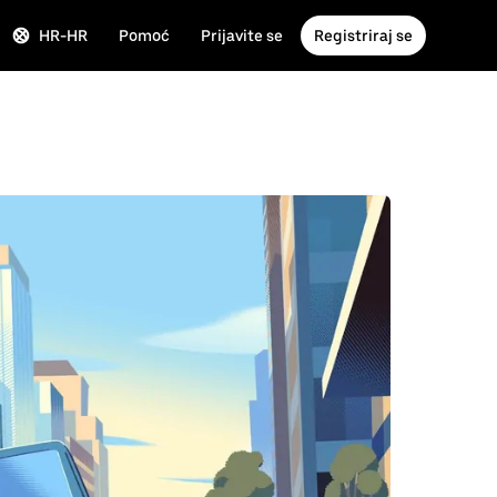
HR-HR
Pomoć
Prijavite se
Registriraj se