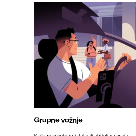
Grupne vožnje
Kada pozovete prijatelje ili obitelj na svoju