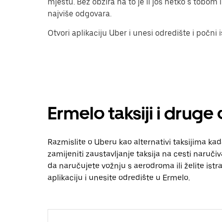
mjestu. Bez obzira na to je li još netko s tobom il
najviše odgovara.
Otvori aplikaciju Uber i unesi odredište i počni 
Ermelo taksiji i druge
Razmislite o Uberu kao alternativi taksijima ka
zamijeniti zaustavljanje taksija na cesti naruči
da naručujete vožnju s aerodroma ili želite istraž
aplikaciju i unesite odredište u Ermelo.