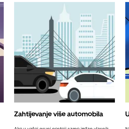
Zahtijevanje više automobila
U
Ako u vašoj grupi postoji samo jedan vlasnik
N