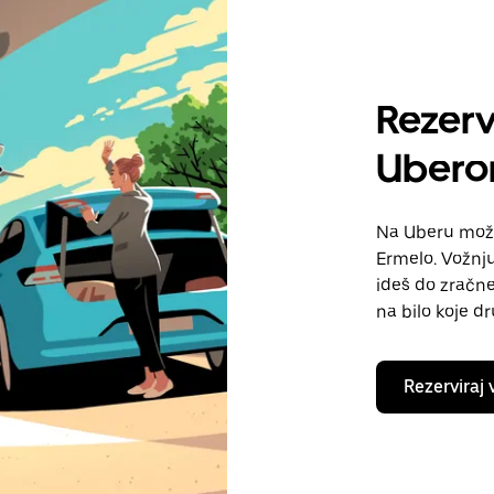
Rezerv
Uber
Na Uberu možeš
Ermelo. Vožnju
ideš do zračne 
na bilo koje d
Rezerviraj 