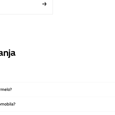
anja
Ermelo?
omobila?