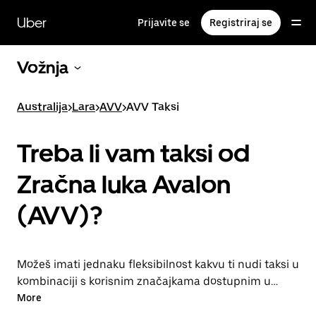
Preskoči
na
Uber
Prijavite se
Registriraj se
glavni
sadržaj
Vožnja
Australija
>
Lara
>
AVV
>
AVV Taksi
Treba li vam taksi od
Zračna luka Avalon
(AVV)?
Možeš imati jednaku fleksibilnost kakvu ti nudi taksi u
kombinaciji s korisnim značajkama dostupnim u
aplikaciji Uber, pa za vožnju do ili iz zračne luke AVV
More
odaberi Uber. Vožnju možeš naručiti u zadnji čas,