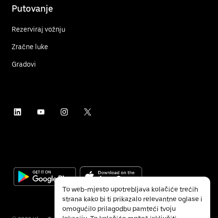
Putovanje
Rezerviraj vožnju
Zračne luke
Gradovi
To web-mjesto upotrebljava kolačiće trećih
strana kako bi ti prikazalo relevantne oglase i
omogućilo prilagodbu pamteći tvoju