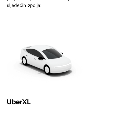
sljedećih opcija:
UberXL
U
Af