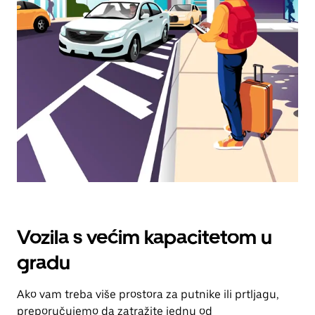
odaberi
datum.
Pritisni
tipku
escape
za
zatvaranje
kalendara.
Vozila s većim kapacitetom u
gradu
Ako vam treba više prostora za putnike ili prtljagu,
preporučujemo da zatražite jednu od