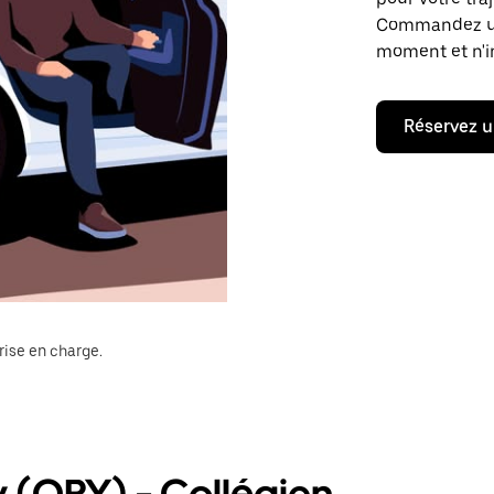
Commandez un t
moment et n'im
Réservez u
rise en charge.
y (ORY) - Collégien