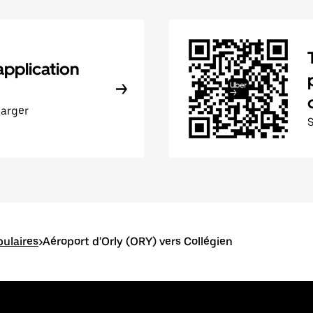
application
harger
pulaires
>
Aéroport d'Orly (ORY) vers Collégien