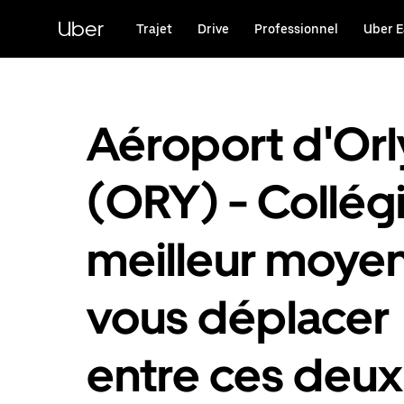
Passer
au
Uber
Trajet
Drive
Professionnel
Uber E
contenu
principal
Aéroport d'Orl
(ORY) - Collégi
meilleur moye
vous déplacer
entre ces deux