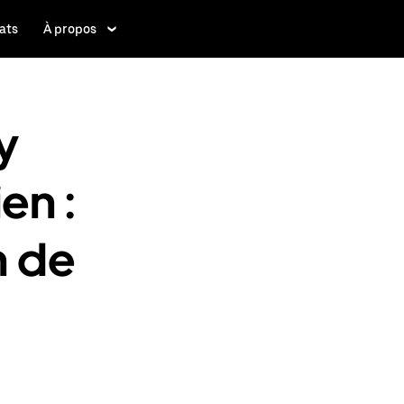
ats
À propos
y
en :
n de