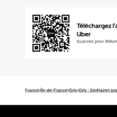
Téléchargez l'
Uber
Scannez pour téléc
France
>
Île-de-France
>
Orly
>
Orly : itinéraires po