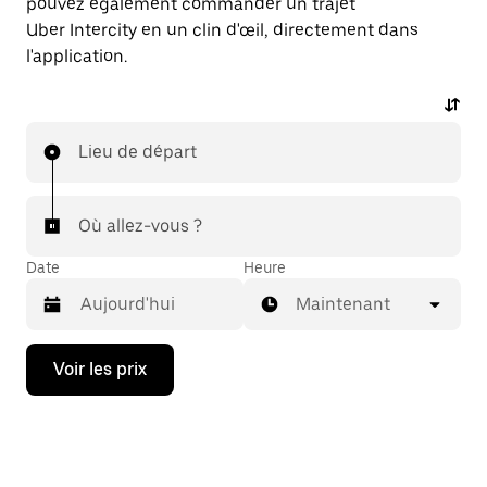
pouvez également commander un trajet
Uber Intercity en un clin d'œil, directement dans
l'application.
Lieu de départ
Où allez-vous ?
Date
Heure
Maintenant
Appuyez
Voir les prix
sur
la
flèche
vers
le
bas