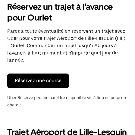
pour
Réservez un trajet à l'avance
ouvrir
le
pour Ourlet
calendrier
et
sélectionner
Parez à toute éventualité en réservant un trajet avec
une
Uber pour votre trajet Aéroport de Lille-Lesquin (LIL)
date.
Appuyez
- Ourlet. Commandez un trajet jusqu'à 90 jours à
sur
l'avance, à tout moment et n'importe quel jour de
la
l'année.
touche
Échap
pour
fermer
Réservez une course
le
calendrier.
Uber Reserve peut ne pas être disponible vis à lieu de prise en
charge.
Trajet Aéroport de Lille-Lesquin