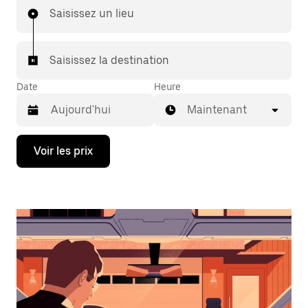
Saisissez un lieu
Saisissez la destination
Date
Heure
Maintenant
Appuyez
Voir les prix
sur
la
flèche
vers
le
bas
pour
ouvrir
le
calendrier
et
sélectionner
une