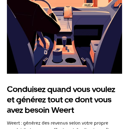
date.
Appuyez
sur
la
touche
Échap
pour
fermer
le
calendrier.
Conduisez quand vous voulez
et générez tout ce dont vous
avez besoin Weert
Weert : générez des revenus selon votre propre