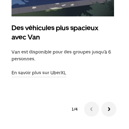
Des véhicules plus spacieux
Tra
avec Van
Lors
de v
Van est disponible pour des groupes jusqu'à 6
peut
personnes.
ou s
En savoir plus sur UberXL
En sa
1/4