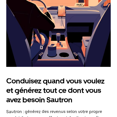
date.
Appuyez
sur
la
touche
Échap
pour
fermer
le
calendrier.
Conduisez quand vous voulez
et générez tout ce dont vous
avez besoin Sautron
Sautron : générez des revenus selon votre propre