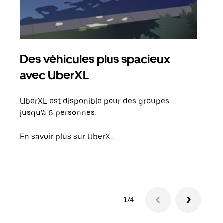
Des véhicules plus spacieux
Tra
avec UberXL
Lors
de v
UberXL est disponible pour des groupes
peut
jusqu'à 6 personnes.
ou s
En savoir plus sur UberXL
En sa
1/4