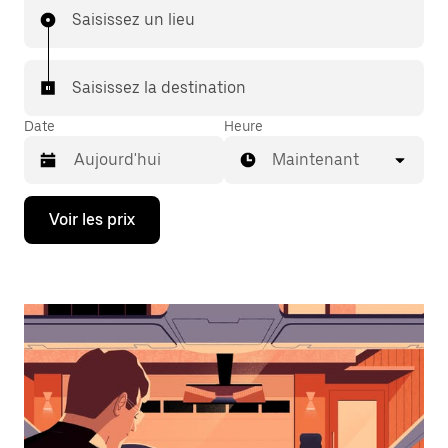
Saisissez un lieu
Saisissez la destination
Date
Heure
Maintenant
Appuyez
Voir les prix
sur
la
flèche
vers
le
bas
pour
ouvrir
le
calendrier
et
sélectionner
une