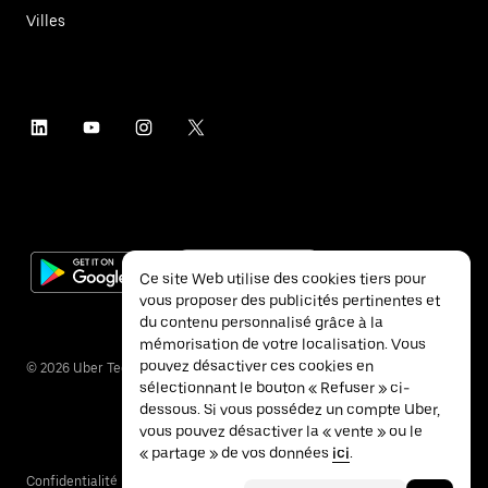
Villes
Ce site Web utilise des cookies tiers pour
vous proposer des publicités pertinentes et
du contenu personnalisé grâce à la
mémorisation de votre localisation. Vous
pouvez désactiver ces cookies en
©
2026
Uber Technologies Inc.
sélectionnant le bouton « Refuser » ci-
dessous. Si vous possédez un compte Uber,
vous pouvez désactiver la « vente » ou le
« partage » de vos données
ici
.
Confidentialité
Accessibilité
Conditions