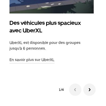
Des véhicules plus spacieux
Tra
avec UberXL
Lors
de v
UberXL est disponible pour des groupes
peut
jusqu'à 6 personnes.
ou s
En savoir plus sur UberXL
En sa
1/4