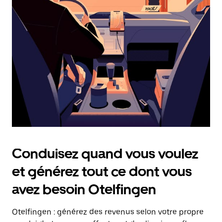
date.
Appuyez
sur
la
touche
Échap
pour
fermer
le
calendrier.
Conduisez quand vous voulez
et générez tout ce dont vous
avez besoin Otelfingen
Otelfingen : générez des revenus selon votre propre