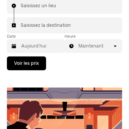
Saisissez un lieu
Saisissez la destination
Date
Heure
Maintenant
Appuyez
Voir les prix
sur
la
flèche
vers
le
bas
pour
ouvrir
le
calendrier
et
sélectionner
une