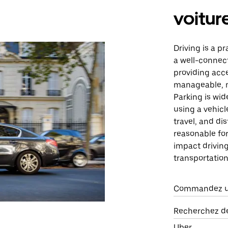
voitur
Driving is a p
a well-connect
providing acce
manageable, ma
Parking is wid
using a vehicl
travel, and di
reasonable for
impact driving,
transportation
Commandez un 
Recherchez de
Uber