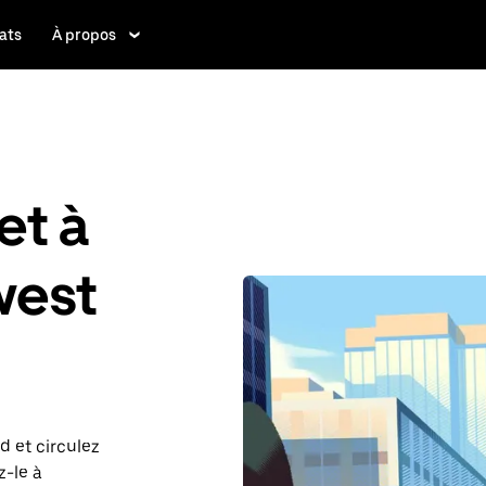
ats
À propos
et à
west
d et circulez
z-le à