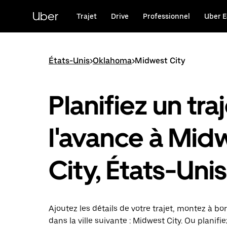
Passer
au
Uber
Trajet
Drive
Professionnel
Uber E
contenu
principal
États-Unis
>
Oklahoma
>
Midwest City
Planifiez un traj
l'avance à Mid
City, États-Unis
Ajoutez les détails de votre trajet, montez à bor
dans la ville suivante : Midwest City. Ou planifie