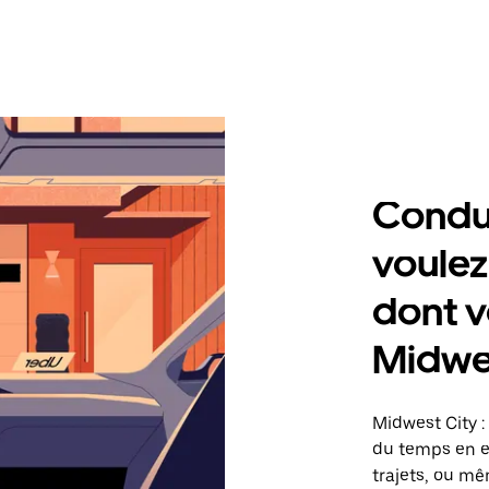
Condu
voulez
dont v
Midwe
Midwest City :
du temps en ef
trajets, ou mê