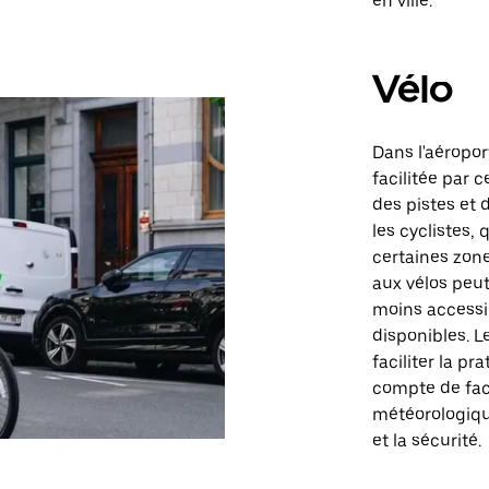
en ville.
Vélo
Dans l'aéroport
facilitée par 
des pistes et
les cyclistes,
certaines zone
aux vélos peut
moins accessib
disponibles. Le
faciliter la pr
compte de fact
météorologiqu
et la sécurité.