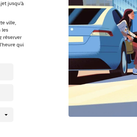
et jusqu'à
e ville,
 les
z réserver
l'heure qui