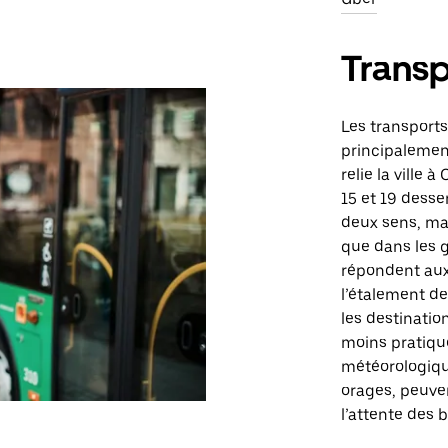
Transp
Les transport
principalemen
relie la ville 
15 et 19 desse
deux sens, mai
que dans les 
répondent aux
l’étalement de
les destinati
moins pratique
météorologiq
orages, peuve
l’attente des 