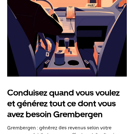
date.
Appuyez
sur
la
touche
Échap
pour
fermer
le
calendrier.
Conduisez quand vous voulez
et générez tout ce dont vous
avez besoin Grembergen
Grembergen : générez des revenus selon votre