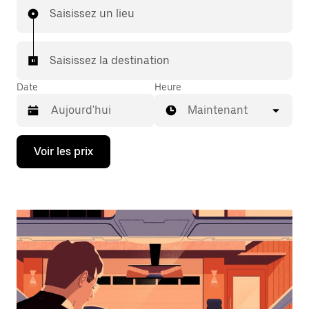
Saisissez un lieu
Saisissez la destination
Date
Heure
Maintenant
Appuyez
Voir les prix
sur
la
flèche
vers
le
bas
pour
ouvrir
le
calendrier
et
sélectionner
une