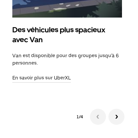
Des véhicules plus spacieux
Tra
avec Van
Lors
de v
Van est disponible pour des groupes jusqu'à 6
peut
personnes.
ou s
En savoir plus sur UberXL
En sa
1/4