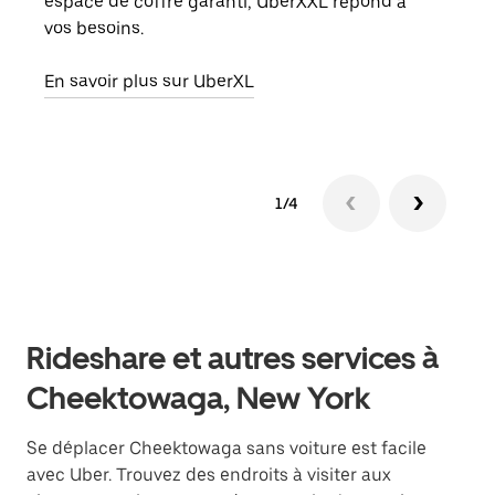
espace de coffre garanti, UberXXL répond à
peut
vos besoins.
ou s
En savoir plus sur UberXL
En sa
1/4
Rideshare et autres services à
Cheektowaga, New York
Se déplacer Cheektowaga sans voiture est facile
avec Uber. Trouvez des endroits à visiter aux