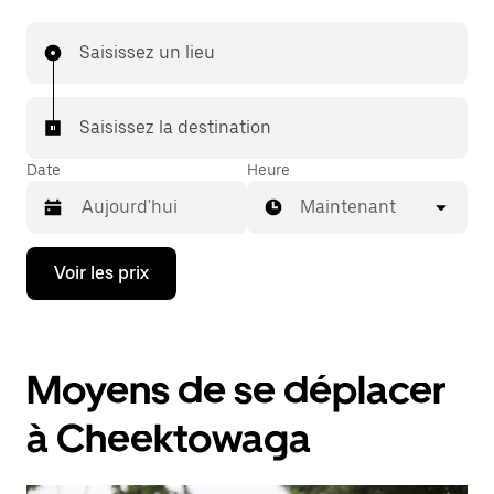
Saisissez un lieu
Saisissez la destination
Date
Heure
Maintenant
Appuyez
Voir les prix
sur
la
flèche
vers
le
Moyens de se déplacer
bas
pour
ouvrir
à Cheektowaga
le
calendrier
et