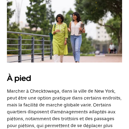
sélectionner
une
date.
Appuyez
sur
la
touche
Échap
pour
fermer
le
calendrier.
À pied
Marcher à Checktowaga, dans la ville de New York,
peut être une option pratique dans certains endroits,
mais la facilité de marche globale varie. Certains
quartiers disposent d'aménagements adaptés aux
piétons, notamment des trottoirs et des passages
pour piétons, qui permettent de se déplacer plus