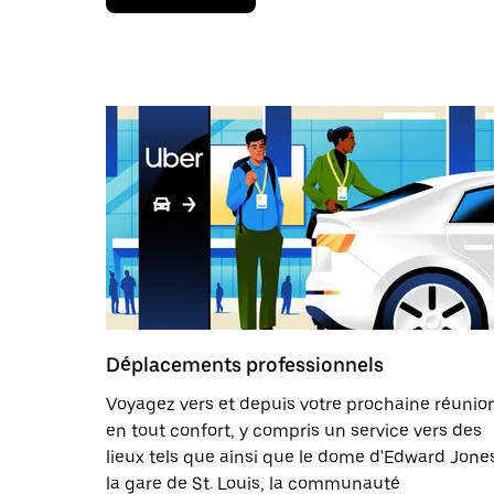
la
flèche
vers
le
bas
pour
ouvrir
le
calendrier
et
sélectionner
une
date.
Appuyez
sur
la
touche
Échap
Déplacements professionnels
pour
fermer
Voyagez vers et depuis votre prochaine réunio
le
en tout confort, y compris un service vers des
calendrier.
lieux tels que ainsi que le dome d'Edward Jone
la gare de St. Louis, la communauté