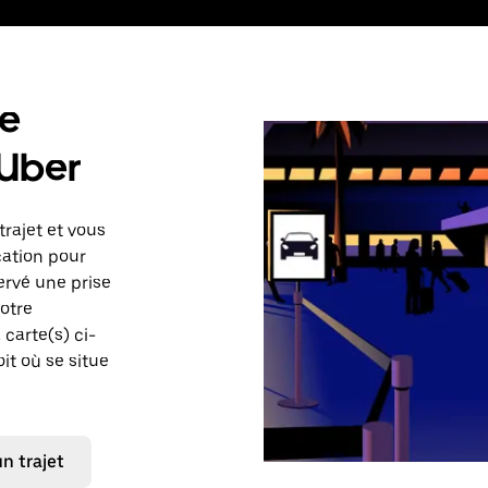
de
 Uber
trajet et vous
cation pour
ervé une prise
votre
carte(s) ci-
it où se situe
 trajet