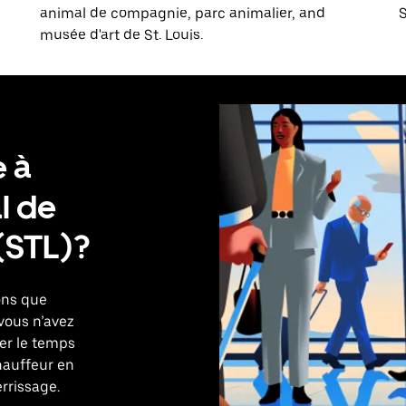
animal de compagnie, parc animalier, and
S
musée d'art de St. Louis.
e à
l de
(STL)?
ons que
 vous n’avez
ier le temps
hauffeur en
rrissage.