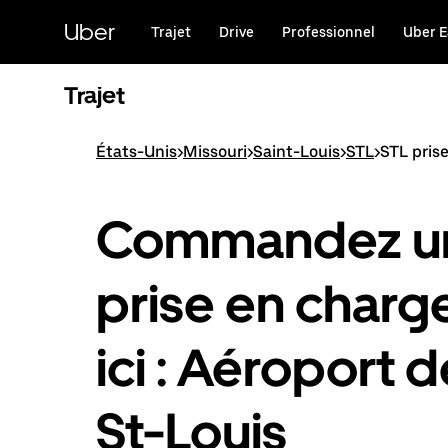
Passer
au
Uber
Trajet
Drive
Professionnel
Uber E
contenu
principal
Trajet
États-Unis
>
Missouri
>
Saint-Louis
>
STL
>
STL pris
Commandez u
prise en charg
ici : Aéroport d
St-Louis