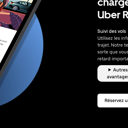
charge
Uber 
Suivi des vols
Utilisez les i
trajet. Notre t
sorte que vous
retard importa
Autres
avantage
Réservez u