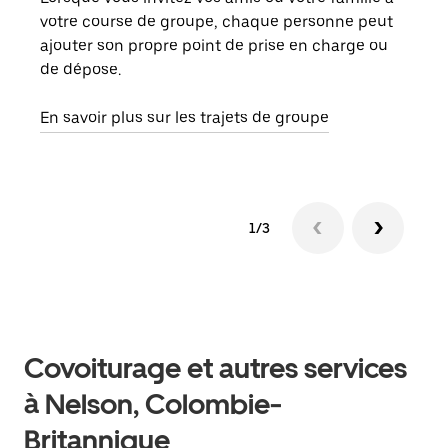
votre course de groupe, chaque personne peut
votr
ajouter son propre point de prise en charge ou
jusq
de dépose.
doit
com
En savoir plus sur les trajets de groupe
1/3
Covoiturage et autres services
à Nelson, Colombie-
Britannique