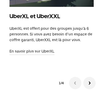
UberXL et UberXXL
Co
UberXL est offert pour des groupes jusqu’à 6
Lors
personnes. Si vous avez besoin d’un espace de
votr
coffre garanti, UberXXL est là pour vous.
ajou
de d
En savoir plus sur UberXL
En s
1/4