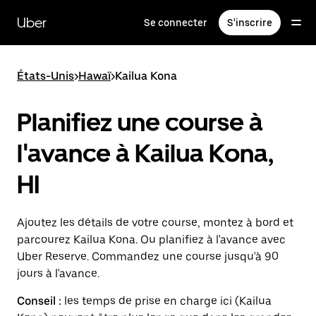
Passer
au
Uber
Se connecter
S'inscrire
contenu
principal
États-Unis
>
Hawaï
>
Kailua Kona
Planifiez une course à
l'avance à Kailua Kona,
HI
Ajoutez les détails de votre course, montez à bord et
parcourez Kailua Kona. Ou planifiez à l'avance avec
Uber Reserve. Commandez une course jusqu'à 90
jours à l'avance.
Conseil :
les temps de prise en charge ici (Kailua