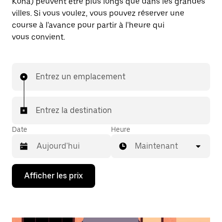
Kona) peuvent être plus longs que dans les grandes
villes. Si vous voulez, vous pouvez réserver une
course à l'avance pour partir à l'heure qui
vous convient.
Entrez un emplacement
Entrez la destination
Date
Heure
Maintenant
Appuyez
Afficher les prix
sur
la
flèche
vers
le